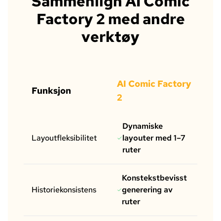
Sammenlign AI Comic
Factory 2 med andre
verktøy
AI Comic Factory
Funksjon
An
2
Dynamiske
Layoutfleksibilitet
layouter med 1–7
ruter
Konstekstbevisst
Ti
Historiekonsistens
generering av
u
ruter
bi