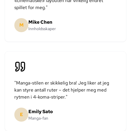
«cinematiske» layouten har virkelig endret
spillet for meg.
"
Mike Chen
M
Innholdsskaper
"
Manga-stilen er skikkelig bra! Jeg liker at jeg
kan styre antall ruter – det hjelper meg med
rytmen i 4-koma-striper.
"
Emily Sato
E
Manga-fan