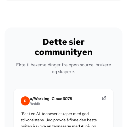
Dette sier
communityen
Ekte tilbakemeldinger fra open source-brukere
og skapere.
u/Working-Cloud6078
R
Reddit
"
Fant en AI-tegneserieskaper med god
stilkonsistens. Jeg prøvde å finne den beste
måten å skrive en tegneserie med AI på, og