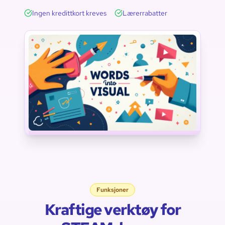
Ingen kredittkort kreves
Lærerrabatter
Teknologi
Vitenskap
Ingeniørfag
Kunst
Ordforråd
Matematikk
Funksjoner
Kraftige verktøy for