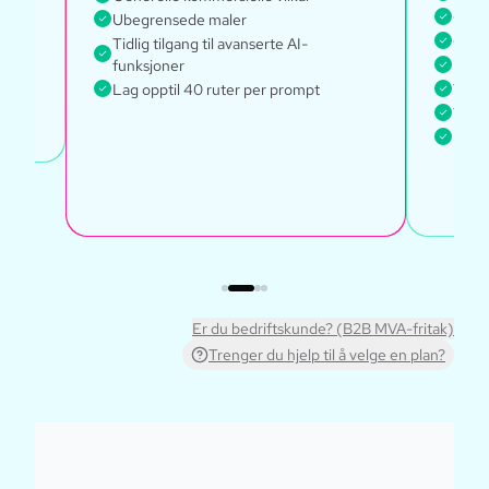
Globa
Ubegrensede maler
Gener
Tidlig tilgang til avanserte AI-
funksjoner
Kund
Lag opptil 40 ruter per prompt
Tilga
Tilga
Lag o
Er du bedriftskunde? (B2B MVA-fritak)
Trenger du hjelp til å velge en plan?