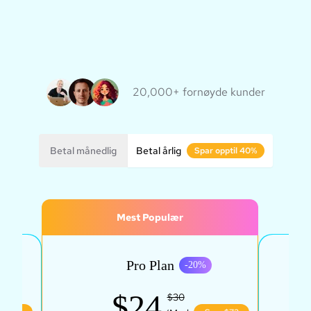
20,000+ fornøyde kunder
Betal månedlig
Betal årlig
Spar opptil 40%
Mest Populær
Pro Plan
%
-
20
%
$24
$30