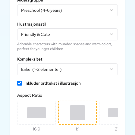
Preschool (4-6 years)
Illustrasjonsstil
Friendly & Cute
Adorable characters with rounded shapes and warm colors,
perfect for younger children
Kompleksitet
Enkel (1-2 elementer)
Inkluder ordtekst i illustrasjon
Aspect Ratio
16:9
1:1
21:9