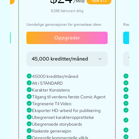
ar $43
/Mnd
Spar $72
$288
fakturert årlig
nativer
Uendelige generasjoner for grenseløse ideer
Rask, for
Oppgrader
45,000 kreditter/måned
135,
45000 kreditter/måned
1350
Alt i STANDARD
Alt i
Karakter Konsistens
Every
Tilgang til verdens første Comic Agent
Ubegr
Tegneserie Til Video
Karak
Eksporter HD-arbeid for publisering
Tilga
Ubegrenset karakteropprettelse
Ubegr
dine
Ubegrensede storyboards
Rask
Raskeste generasjon
Tilga
Generelle kommersielle vilkår