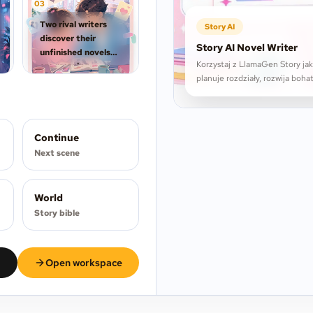
0
3
Two rival writers
Story AI
discover their
Story AI Novel Writer
unfinished novels
Korzystaj z LlamaGen Story jak
are merging
planuje rozdziały, rozwija boh
overnight.
w długich tekstach.
Continue
Next scene
World
Story bible
Open workspace