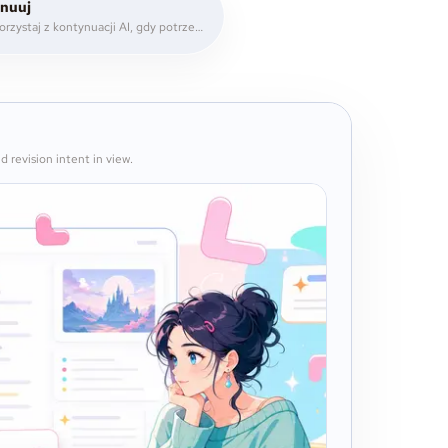
ynuuj
Pisz w Story, korzystaj z kontynuacji AI, gdy potrzebujesz rozpędu, a potem poprawiaj tekst z komentarzami i notatkami.
d revision intent in view.