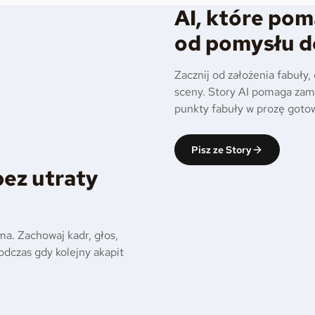
AI, które pom
od pomysłu d
Zacznij od założenia fabuły,
sceny. Story AI pomaga zam
punkty fabuły w prozę gotow
Pisz ze Story
bez utraty
ma. Zachowaj kadr, głos,
podczas gdy kolejny akapit