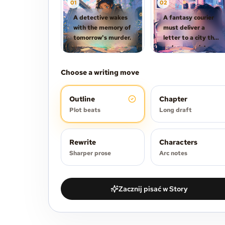
0
1
0
2
A detective wakes
A fantasy courier
with the memory of
must deliver a
tomorrow's murder.
letter to a city that
no longer exists.
Choose a writing move
Outline
Chapter
Plot beats
Long draft
Rewrite
Characters
Sharper prose
Arc notes
Zacznij pisać w Story