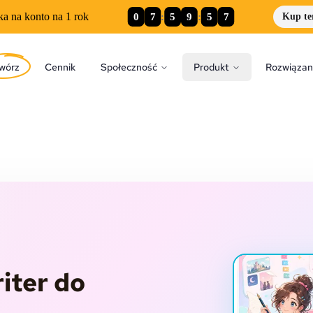
0
7
:
5
9
:
5
5
ka na konto na 1 rok
Kup te
wórz
Cennik
Społeczność
Produkt
Rozwiązan
iter do