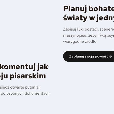
Planuj bohate
światy w jed
Zapisuj łuki postaci, sceneri
maszynopisu, żeby Twój asys
wiarygodne źródło.
Zaplanuj swoją powieść
i komentuj jak
ju pisarskim
śledź otwarte pytania i
ści po osobnych dokumentach