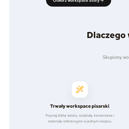
Otwórz workspace Story
Dlaczego 
Skupiony work
Trwały workspace pisarski
Trzymaj biblię świata, rozdziały, komentarze i
materiały referencyjne w jednym miejscu.