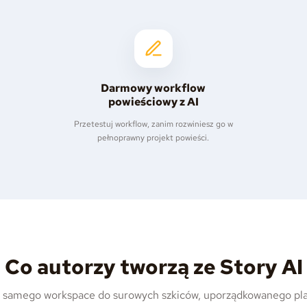
Darmowy workflow
powieściowy z AI
Przetestuj workflow, zanim rozwiniesz go w
pełnoprawny projekt powieści.
Co autorzy tworzą ze Story AI
o samego workspace do surowych szkiców, uporządkowanego pla