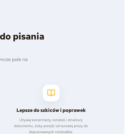
do pisania
dyncze pole na
Lepsze do szkiców i poprawek
Używaj komentarzy, notatek i struktury
dokumentu, żeby przejść od surowej prozy do
dopracowanych rozdziałów.