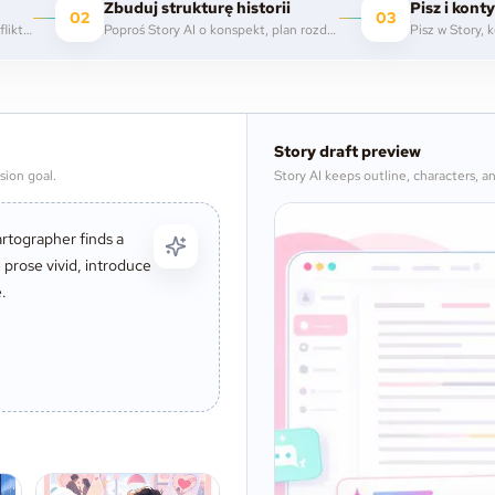
Zbuduj strukturę historii
Pisz i kont
02
03
Opisz gatunek, bohatera, konflikt, ton lub obraz otwierający, który chcesz rozwinąć.
Poproś Story AI o konspekt, plan rozdziałów, punkty scen, łuki postaci albo notatki o świecie.
Story draft preview
sion goal.
Story AI keeps outline, characters, an