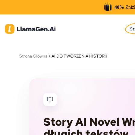
40%
Zniż
St
Strona Główna
AI DO TWORZENIA HISTORII
Story AI Novel Wr
długich tekstów