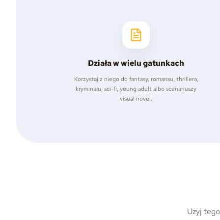
Działa w wielu gatunkach
Korzystaj z niego do fantasy, romansu, thrillera,
kryminału, sci-fi, young adult albo scenariuszy
visual novel.
Użyj teg