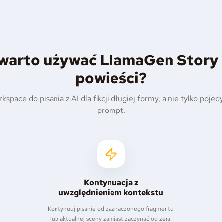
warto używać LlamaGen Story 
powieści?
space do pisania z AI dla fikcji długiej formy, a nie tylko poje
prompt.
Kontynuacja z
uwzględnieniem kontekstu
Kontynuuj pisanie od zaznaczonego fragmentu
lub aktualnej sceny zamiast zaczynać od zera.