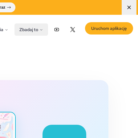
raz
Uruchom aplikację
ia
Zbadaj to
YouTube
X (Twitter)