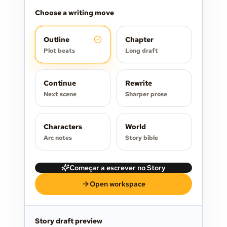
Choose a writing move
Outline
Chapter
Plot beats
Long draft
Continue
Rewrite
Next scene
Sharper prose
Characters
World
Arc notes
Story bible
Começar a escrever no Story
Open workspace
Story draft preview