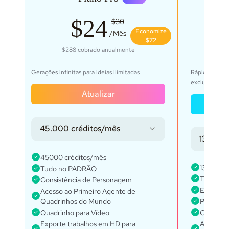
$24
$30
ze
Economize
/Mês
$72
$288
cobrado anualmente
$69
Gerações infinitas para ideias ilimitadas
Rápido, para 
exclusivo
Atualizar
e
45.000 créditos/mês
135.000
45000 créditos/mês
135000 c
Tudo no PADRÃO
Tudo no
Consistência de Personagem
Every fe
Acesso ao Primeiro Agente de
Quadrinhos do Mundo
Projetos 
Quadrinho para Vídeo
Consistê
Exporte trabalhos em HD para
Acesso a