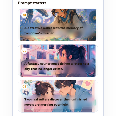
Prompt starters
0
1
A detective wakes with the memory of
tomorrow's murder.
0
2
A fantasy courier must deliver a letter to a
city that no longer exists.
0
3
Two rival writers discover their unfinished
novels are merging overnight.