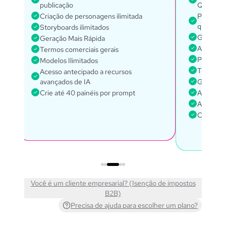
publicação
Quadrin
Criação de personagens ilimitada
Personag
quadrinh
Storyboards ilimitados
Geração 
Geração Mais Rápida
Acesso a
Termos comerciais gerais
Pacote G
Modelos Ilimitados
Termos c
Acesso antecipado a recursos
avançados de IA
Gerente 
Crie até 40 painéis por prompt
Acesso à
Acesso a
Crie até 
Você é um cliente empresarial? (Isenção de impostos
B2B)
Precisa de ajuda para escolher um plano?