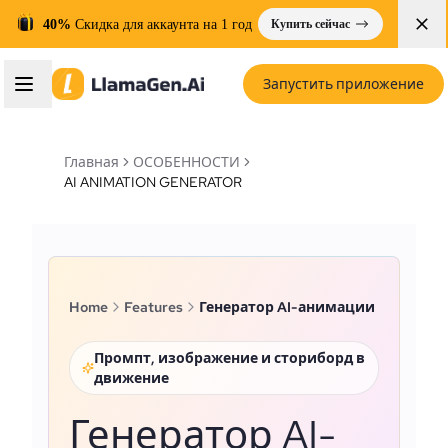
40%
Скидка для аккаунта на 1 год
Купить сейчас
Запустить приложение
Главная
ОСОБЕННОСТИ
AI ANIMATION GENERATOR
Home
Features
Генератор AI-анимации
Промпт, изображение и сториборд в
движение
Генератор AI-