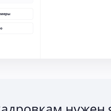
амеры
ео
кадровкам нужен 