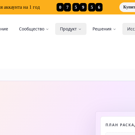
0
7
:
5
9
:
5
5
я аккаунта на 1 год
Купит
ание
Сообщество
Продукт
Решения
Исс
ПЛАН РАСК