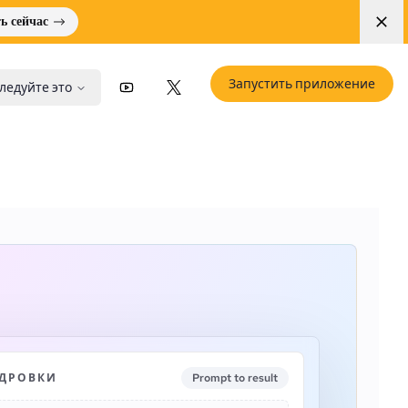
ь сейчас
Запустить приложение
ледуйте это
YouTube
X (Twitter)
АДРОВКИ
Prompt to result