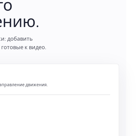
го
ению.
ки: добавить
готовые к видео.
направление движения.