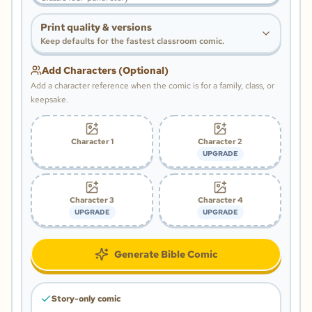
Print quality & versions
Keep defaults for the fastest classroom comic.
Add Characters (Optional)
Add a character reference when the comic is for a family, class, or
keepsake.
Character 1
Character 2
UPGRADE
Character 3
Character 4
UPGRADE
UPGRADE
Generate Bible Comic
Story-only comic