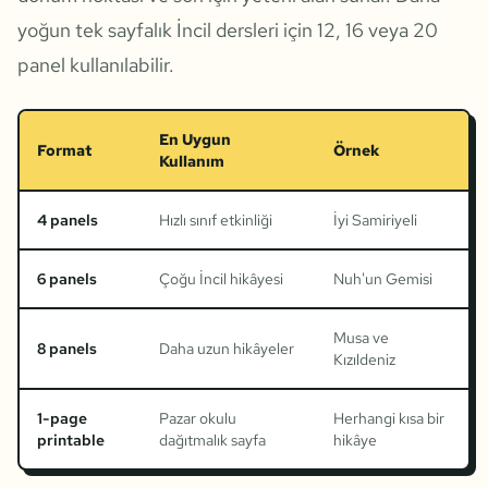
yoğun tek sayfalık İncil dersleri için 12, 16 veya 20
panel kullanılabilir.
En Uygun
Format
Örnek
Kullanım
4 panels
Hızlı sınıf etkinliği
İyi Samiriyeli
6 panels
Çoğu İncil hikâyesi
Nuh'un Gemisi
Musa ve
8 panels
Daha uzun hikâyeler
Kızıldeniz
1-page
Pazar okulu
Herhangi kısa bir
printable
dağıtmalık sayfa
hikâye