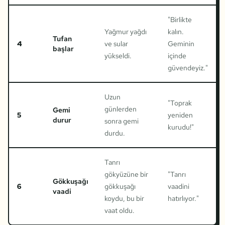
"
Birlikte
Yağmur yağdı
kalın.
Tufan
4
ve sular
Geminin
başlar
yükseldi.
içinde
güvendeyiz.
"
Uzun
"
Toprak
günlerden
Gemi
5
yeniden
durur
sonra gemi
kurudu!
"
durdu.
Tanrı
gökyüzüne bir
"
Tanrı
Gökkuşağı
6
gökkuşağı
vaadini
vaadi
koydu, bu bir
hatırlıyor.
"
vaat oldu.