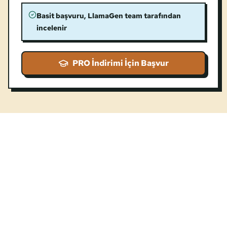
Basit başvuru, LlamaGen team tarafından
incelenir
PRO İndirimi İçin Başvur