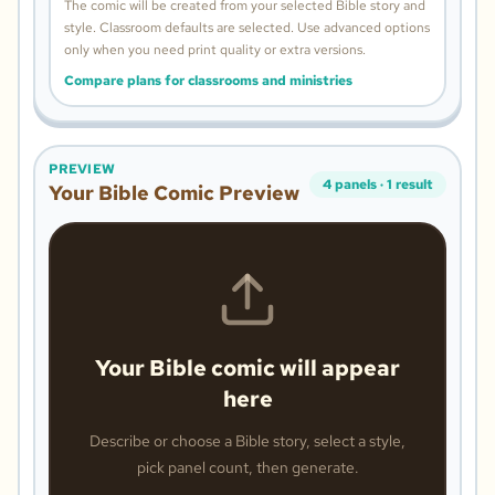
The comic will be created from your selected Bible story and
style.
Classroom defaults are selected. Use advanced options
only when you need print quality or extra versions.
Compare plans for classrooms and ministries
PREVIEW
4
panels
·
1
result
Your Bible Comic Preview
Your Bible comic will appear
here
Describe or choose a Bible story, select a style,
pick panel count, then generate.