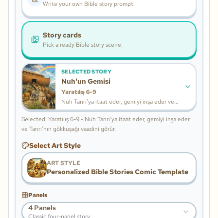
Write your own Bible story prompt.
Story cards
Pick a ready Bible story scene.
SELECTED STORY
Nuh'un Gemisi
Yaratılış 6-9
Nuh Tanrı’ya itaat eder, gemiyi inşa eder ve
Tanrı’nın gökkuşağı vaadini görür.
Selected: Yaratılış 6-9 - Nuh Tanrı’ya itaat eder, gemiyi inşa eder
ve Tanrı’nın gökkuşağı vaadini görür.
Select Art Style
ART STYLE
Personalized Bible Stories Comic Template
Panels
4 Panels
Classic four-panel story