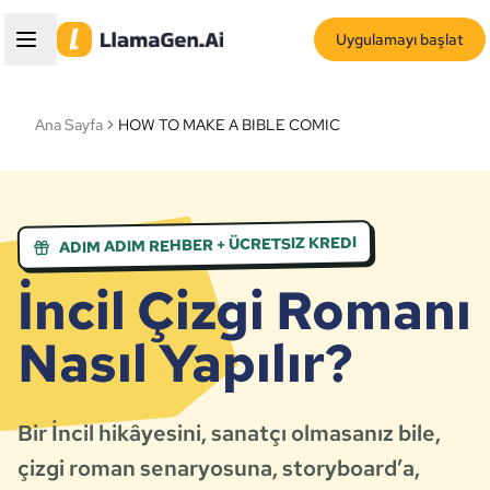
Uygulamayı başlat
Ana Sayfa
HOW TO MAKE A BIBLE COMIC
ADIM ADIM REHBER + ÜCRETSIZ KREDI
İncil Çizgi Romanı
Nasıl Yapılır?
Bir İncil hikâyesini, sanatçı olmasanız bile,
çizgi roman senaryosuna, storyboard’a,