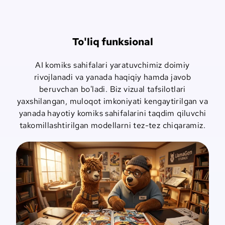
To'liq funksional
AI komiks sahifalari yaratuvchimiz doimiy
rivojlanadi va yanada haqiqiy hamda javob
beruvchan bo'ladi. Biz vizual tafsilotlari
yaxshilangan, muloqot imkoniyati kengaytirilgan va
yanada hayotiy komiks sahifalarini taqdim qiluvchi
takomillashtirilgan modellarni tez-tez chiqaramiz.