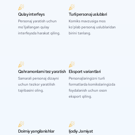
Qulay interfeys
Turli personaj uslublari
Personaj yaratish uchun
Komiks mavzusiga mos
mo'ljallangan qulay
ko‘plab personaj uslublaridan
interfeysda harakat qiling.
birini tanlang.
Qahramonlarni tez yaratish
Eksport variantlari
Samarali personaj dizayni
Personajlaringizni turli
uchun tezkor yaratilish
formatlarda komikslaringizda
tajribasini oling.
foydalanish uchun oson
eksport qiling.
Doimiy yangilanishlar
Ijodiy Jamiyat