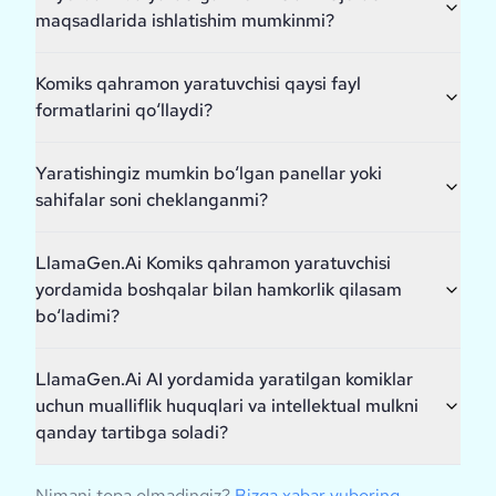
maqsadlarida ishlatishim mumkinmi?
Komiks qahramon yaratuvchisi qaysi fayl
formatlarini qo‘llaydi?
Yaratishingiz mumkin bo‘lgan panellar yoki
sahifalar soni cheklanganmi?
LlamaGen.Ai Komiks qahramon yaratuvchisi
yordamida boshqalar bilan hamkorlik qilasam
bo‘ladimi?
LlamaGen.Ai AI yordamida yaratilgan komiklar
uchun mualliflik huquqlari va intellektual mulkni
qanday tartibga soladi?
Nimani topa olmadingiz?
Bizga xabar yuboring