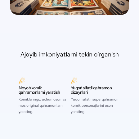
Ajoyib imkoniyatlarni tekin o‘rganish
Noyob komik
Yuqori sifatli qahramon
qahramonlarni yaratish
dizaynlari
Komiklaringiz uchun oson va
Yuqori sifatli superqahramon
mos original qahramonlarni
komik personajlarini oson
yarating.
yarating.