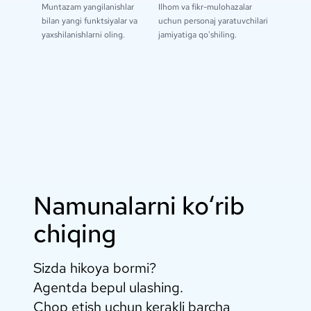
Muntazam yangilanishlar
Ilhom va fikr-mulohazalar
bilan yangi funktsiyalar va
uchun personaj yaratuvchilari
yaxshilanishlarni oling.
jamiyatiga qo'shiling.
Namunalarni ko‘rib
chiqing
Sizda hikoya bormi?
Agentda bepul ulashing.
Chop etish uchun kerakli barcha