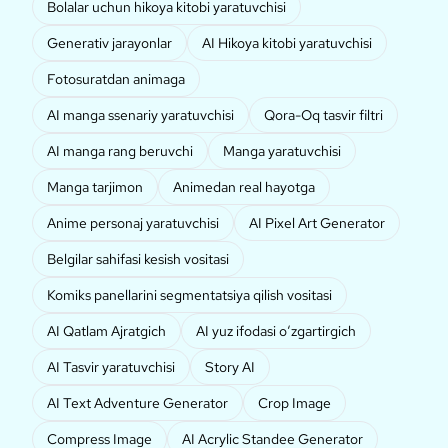
Bolalar uchun hikoya kitobi yaratuvchisi
Generativ jarayonlar
AI Hikoya kitobi yaratuvchisi
Fotosuratdan animaga
AI manga ssenariy yaratuvchisi
Qora-Oq tasvir filtri
AI manga rang beruvchi
Manga yaratuvchisi
Manga tarjimon
Animedan real hayotga
Anime personaj yaratuvchisi
AI Pixel Art Generator
Belgilar sahifasi kesish vositasi
Komiks panellarini segmentatsiya qilish vositasi
AI Qatlam Ajratgich
AI yuz ifodasi o‘zgartirgich
AI Tasvir yaratuvchisi
Story AI
AI Text Adventure Generator
Crop Image
Compress Image
AI Acrylic Standee Generator