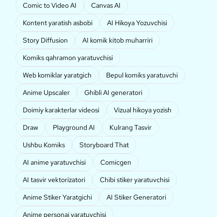
Comic to Video AI
Canvas AI
Kontent yaratish asbobi
AI Hikoya Yozuvchisi
Story Diffusion
AI komik kitob muharriri
Komiks qahramon yaratuvchisi
Web komiklar yaratgich
Bepul komiks yaratuvchi
Anime Upscaler
Ghibli AI generatori
Doimiy karakterlar videosi
Vizual hikoya yozish
Draw
Playground AI
Kulrang Tasvir
Ushbu Komiks
Storyboard That
AI anime yaratuvchisi
Comicgen
AI tasvir vektorizatori
Chibi stiker yaratuvchisi
Anime Stiker Yaratgichi
AI Stiker Generatori
Anime personaj yaratuvchisi