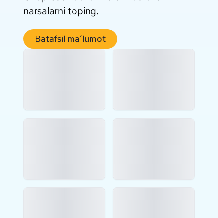
narsalarni toping.
Batafsil ma’lumot