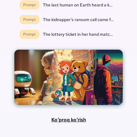
The last human on Earth heard a knock at the do
Prompt
The kidnapper's ransom call came from inside th
Prompt
The lottery ticket in her hand matched every nu
Prompt
Ko‘proq ko‘rish