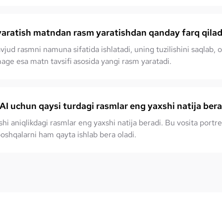
aratish matndan rasm yaratishdan qanday farq qilad
ud rasmni namuna sifatida ishlatadi, uning tuzilishini saqlab, o‘
Image esa matn tavsifi asosida yangi rasm yaratadi.
AI uchun qaysi turdagi rasmlar eng yaxshi natija bera
hi aniqlikdagi rasmlar eng yaxshi natija beradi. Bu vosita portret
boshqalarni ham qayta ishlab bera oladi.