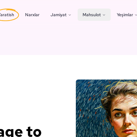
aratish
Narxlar
Jamiyat
Mahsulot
Yeşimlar
age to