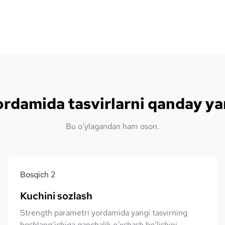
rdamida tasvirlarni qanday ya
Bu o‘ylagandan ham oson.
Bosqich
2
Kuchini sozlash
Strength parametri yordamida yangi tasvirning
boshlang‘ichiga qanchalik o‘xshash bo‘lishini