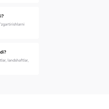
i?
zgartirishlarni
di?
lar, landshaftlar,