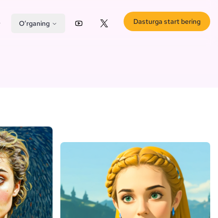
Dasturga start bering
O‘rganing
YouTube
X (Twitter)