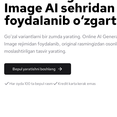
Image AI sehridan
foydalanib o‘zgart
Goʻzal variantlarni bir zumda yarating. Online AI Gener
Image rejimidan foydalanib, original rasmingizdan osonli
moslashtirilgan tasvir yarating.
Bepul yaratishni boshlang
Har oyda 100 ta bepul rasm
Kredit karta kerak emas