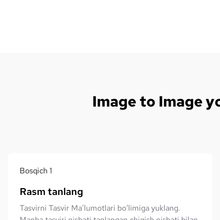
Image to Image yo
Bosqich
1
Rasm tanlang
Tasvirni Tasvir Ma’lumotlari bo‘limiga yuklang.
Manba tasviri nisbati tanlangan chiqish nisbati bilan