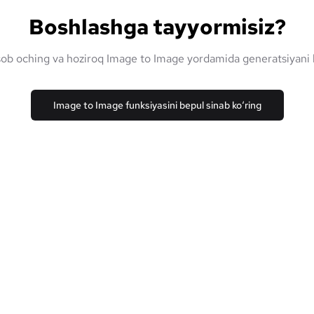
Boshlashga tayyormisiz?
sob oching va hoziroq Image to Image yordamida generatsiyani 
Image to Image funksiyasini bepul sinab ko‘ring