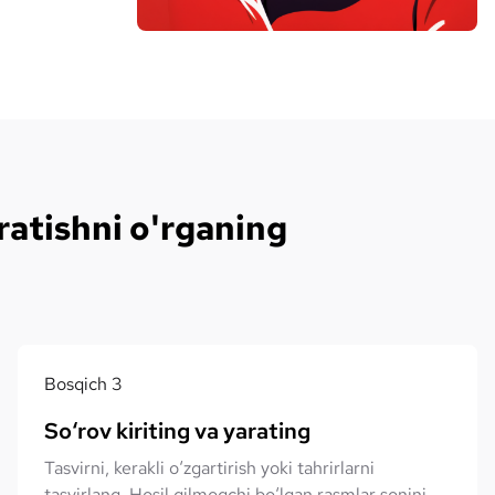
ratishni o'rganing
Bosqich
3
So‘rov kiriting va yarating
Tasvirni, kerakli o‘zgartirish yoki tahrirlarni
tasvirlang. Hosil qilmoqchi bo‘lgan rasmlar sonini