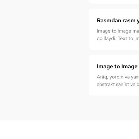
Rasmdan rasm y
Image to Image mavj
qo‘llaydi. Text to 
Image to Image 
Aniq, yorqin va yaxs
abstrakt san’at va 