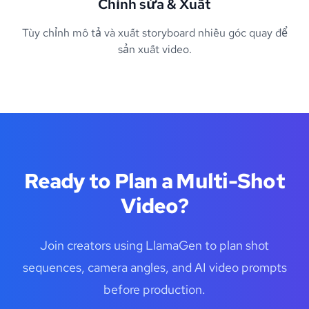
Chỉnh sửa & Xuất
Tùy chỉnh mô tả và xuất storyboard nhiều góc quay để
sản xuất video.
Ready to Plan a Multi-Shot
Video?
Join creators using LlamaGen to plan shot
sequences, camera angles, and AI video prompts
before production.