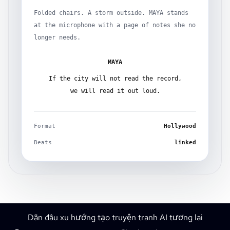
Folded chairs. A storm outside. MAYA stands
at the microphone with a page of notes she no
longer needs.
MAYA
If the city will not read the record,
we will read it out loud.
Format
Hollywood
Beats
linked
Dẫn đầu xu hướng tạo truyện tranh AI tương lai