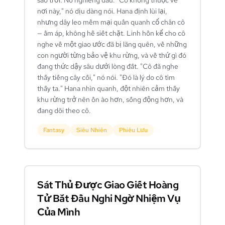
sao trời. Nó nghiêng đầu. "Cô không thuộc về
nơi này," nó dịu dàng nói. Hana định lùi lại,
nhưng dây leo mềm mại quấn quanh cổ chân cô
— ấm áp, không hề siết chặt. Linh hồn kể cho cô
nghe về một giao ước đã bị lãng quên, về những
con người từng bảo vệ khu rừng, và về thứ gì đó
đang thức dậy sâu dưới lòng đất. "Cô đã nghe
thấy tiếng cây cối," nó nói. "Đó là lý do cô tìm
thấy ta." Hana nhìn quanh, đột nhiên cảm thấy
khu rừng trở nên ồn ào hơn, sống động hơn, và
đang dõi theo cô.
Fantasy
Siêu Nhiên
Phiêu Lưu
Sát Thủ Được Giao Giết Hoàng
Tử Bắt Đầu Nghi Ngờ Nhiệm Vụ
Của Mình