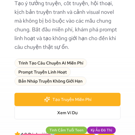
Tạo ý tưởng truyện, cốt truyện, hội thoại,
kịch bản truyện tranh và cảnh visual novel
mà không bị bó buộc vào các mẫu chung
chung. Bắt đầu miễn phí, khám phá prompt
linh hoạt và tạo không giới hạn cho đến khi
câu chuyện thật sự ổn.
Trình Tạo Câu Chuyện AI Miễn Phí
Prompt Truyện Linh Hoạt
Bản Nháp Truyện Không Giới Hạn
Tạo Truyện Miễn Phí
Xem Ví Dụ
Tình Cảm Tuổi Teen
Kỳ Ảo Đô Thị
4.9
Đánh giá
64,892
+
Người dùng