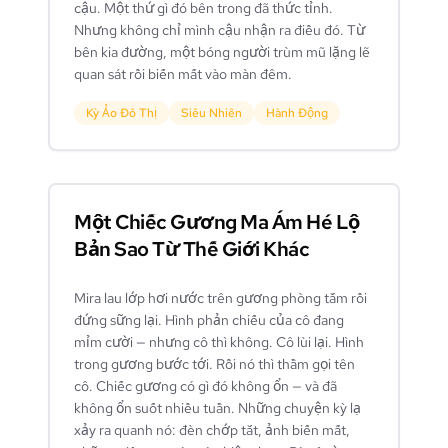
cậu. Một thứ gì đó bên trong đã thức tỉnh.
Nhưng không chỉ mình cậu nhận ra điều đó. Từ
bên kia đường, một bóng người trùm mũ lặng lẽ
quan sát rồi biến mất vào màn đêm.
Kỳ Ảo Đô Thị
Siêu Nhiên
Hành Động
Một Chiếc Gương Ma Ám Hé Lộ
Bản Sao Từ Thế Giới Khác
Mira lau lớp hơi nước trên gương phòng tắm rồi
đứng sững lại. Hình phản chiếu của cô đang
mỉm cười — nhưng cô thì không. Cô lùi lại. Hình
trong gương bước tới. Rồi nó thì thầm gọi tên
cô. Chiếc gương có gì đó không ổn — và đã
không ổn suốt nhiều tuần. Những chuyện kỳ lạ
xảy ra quanh nó: đèn chớp tắt, ảnh biến mất,