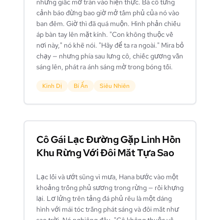
những giấc mơ tràn vào hiện thực. Bà cô từng
cảnh báo đừng bao giờ mở tấm phủ của nó vào
ban đêm. Giờ thì đã quá muộn. Hình phản chiếu
áp bàn tay lên mặt kính. "Con không thuộc về
nơi này," nó khẽ nói. "Hãy để ta ra ngoài." Mira bỏ
chạy — nhưng phía sau lưng cô, chiếc gương vẫn
sáng lên, phát ra ánh sáng mờ trong bóng tối.
Kinh Dị
Bí Ẩn
Siêu Nhiên
Cô Gái Lạc Đường Gặp Linh Hồn
Khu Rừng Với Đôi Mắt Tựa Sao
Lạc lối và ướt sũng vì mưa, Hana bước vào một
khoảng trống phủ sương trong rừng — rồi khựng
lại. Lơ lửng trên tảng đá phủ rêu là một dáng
hình với mái tóc trắng phát sáng và đôi mắt như