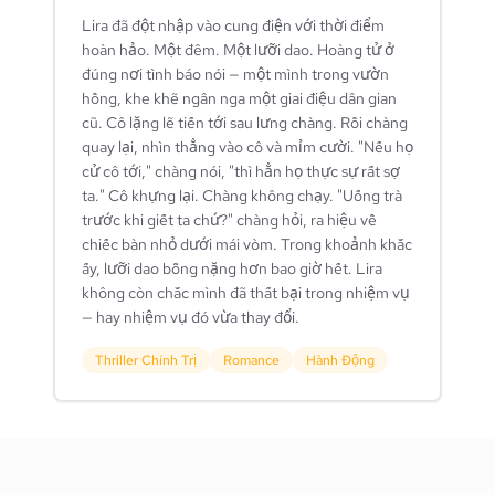
Lira đã đột nhập vào cung điện với thời điểm
hoàn hảo. Một đêm. Một lưỡi dao. Hoàng tử ở
đúng nơi tình báo nói — một mình trong vườn
hồng, khe khẽ ngân nga một giai điệu dân gian
cũ. Cô lặng lẽ tiến tới sau lưng chàng. Rồi chàng
quay lại, nhìn thẳng vào cô và mỉm cười. "Nếu họ
cử cô tới," chàng nói, "thì hẳn họ thực sự rất sợ
ta." Cô khựng lại. Chàng không chạy. "Uống trà
trước khi giết ta chứ?" chàng hỏi, ra hiệu về
chiếc bàn nhỏ dưới mái vòm. Trong khoảnh khắc
ấy, lưỡi dao bỗng nặng hơn bao giờ hết. Lira
không còn chắc mình đã thất bại trong nhiệm vụ
— hay nhiệm vụ đó vừa thay đổi.
Thriller Chính Trị
Romance
Hành Động