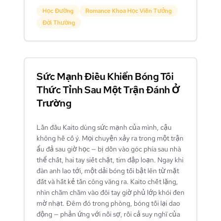
Học Đường
Romance Khoa Học Viễn Tưởng
Đời Thường
Sức Mạnh Điều Khiển Bóng Tối
Thức Tỉnh Sau Một Trận Đánh Ở
Trường
Lần đầu Kaito dùng sức mạnh của mình, cậu
không hề cố ý. Mọi chuyện xảy ra trong một trận
ẩu đả sau giờ học — bị dồn vào góc phía sau nhà
thể chất, hai tay siết chặt, tim đập loạn. Ngay khi
đàn anh lao tới, một dải bóng tối bật lên từ mặt
đất và hất kẻ tấn công văng ra. Kaito chết lặng,
nhìn chằm chằm vào đôi tay giờ phủ lớp khói đen
mờ nhạt. Đêm đó trong phòng, bóng tối lại dao
động — phản ứng với nỗi sợ, rồi cả suy nghĩ của