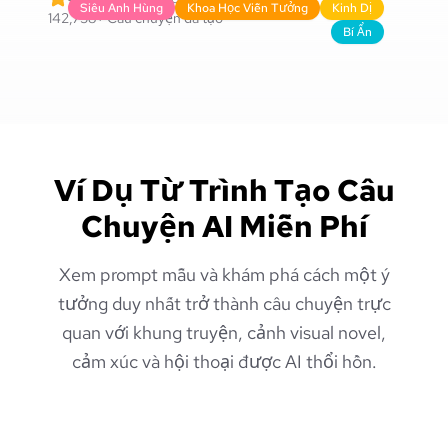
Siêu Anh Hùng
Khoa Học Viễn Tưởng
Kinh Dị
142,758
+
Câu chuyện đã tạo
Bí Ẩn
Ví Dụ Từ Trình Tạo Câu
Chuyện AI Miễn Phí
Xem prompt mẫu và khám phá cách một ý
tưởng duy nhất trở thành câu chuyện trực
quan với khung truyện, cảnh visual novel,
cảm xúc và hội thoại được AI thổi hồn.