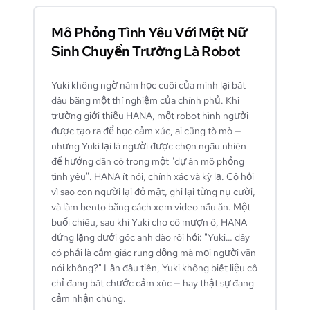
Mô Phỏng Tình Yêu Với Một Nữ
Sinh Chuyển Trường Là Robot
Yuki không ngờ năm học cuối của mình lại bắt
đầu bằng một thí nghiệm của chính phủ. Khi
trường giới thiệu HANA, một robot hình người
được tạo ra để học cảm xúc, ai cũng tò mò —
nhưng Yuki lại là người được chọn ngẫu nhiên
để hướng dẫn cô trong một "dự án mô phỏng
tình yêu". HANA ít nói, chính xác và kỳ lạ. Cô hỏi
vì sao con người lại đỏ mặt, ghi lại từng nụ cười,
và làm bento bằng cách xem video nấu ăn. Một
buổi chiều, sau khi Yuki cho cô mượn ô, HANA
đứng lặng dưới gốc anh đào rồi hỏi: "Yuki… đây
có phải là cảm giác rung động mà mọi người vẫn
nói không?" Lần đầu tiên, Yuki không biết liệu cô
chỉ đang bắt chước cảm xúc — hay thật sự đang
cảm nhận chúng.