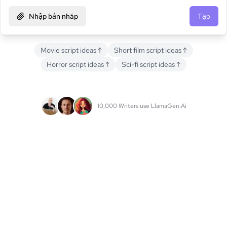
Nhập bản nháp
Tạo
Movie script ideas
↑
Short film script ideas
↑
Horror script ideas
↑
Sci-fi script ideas
↑
10,000 Writers use LlamaGen.Ai