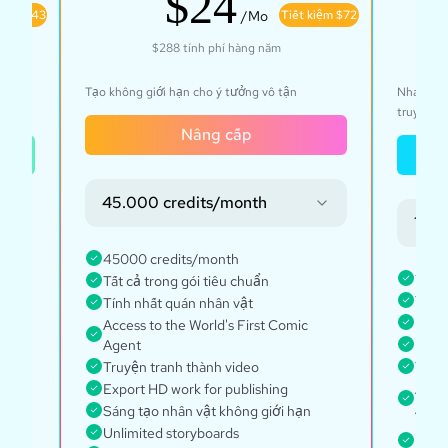
$24
kiệm $43
/Mo
Tiết kiệm $72
$288
tính phí hàng năm
sáng
Tạo không giới hạn cho ý tưởng vô tận
Nhanh ch
truy cập
Nâng cấp
45.000 credits/month
 tháng
135.
45000 credits/month
1350
Tất cả trong gói tiêu chuẩn
h
Tất c
Tính nhất quán nhân vật
Every
Access to the World's First Comic
Agent
Unlim
Truyện tranh thành video
Tính 
Export HD work for publishing
Acces
i lời
Agen
Sáng tạo nhân vật không giới hạn
Nhân 
Unlimited storyboards