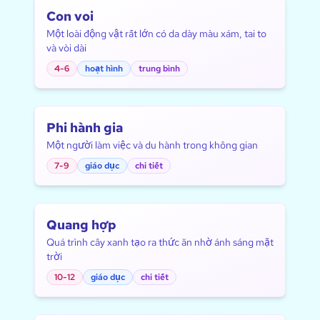
Con voi
Một loài động vật rất lớn có da dày màu xám, tai to
và vòi dài
4-6
hoạt hình
trung bình
Phi hành gia
Một người làm việc và du hành trong không gian
7-9
giáo dục
chi tiết
Quang hợp
Quá trình cây xanh tạo ra thức ăn nhờ ánh sáng mặt
trời
10-12
giáo dục
chi tiết