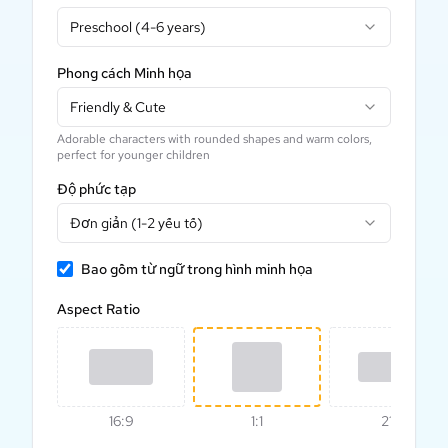
Preschool (4-6 years)
Phong cách Minh họa
Friendly & Cute
Adorable characters with rounded shapes and warm colors,
perfect for younger children
Độ phức tạp
Đơn giản (1-2 yếu tố)
Bao gồm từ ngữ trong hình minh họa
Aspect Ratio
16:9
1:1
21:9