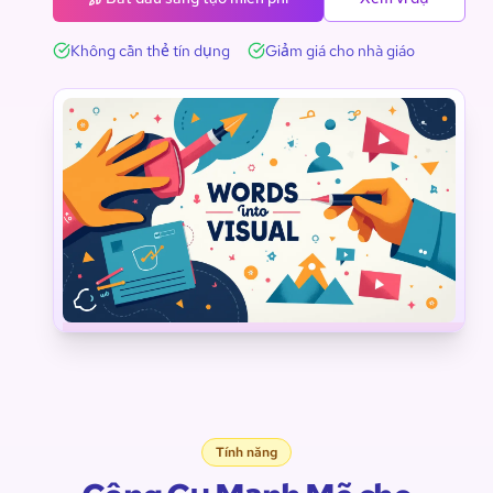
Không cần thẻ tín dụng
Giảm giá cho nhà giáo
Công
Khoa học
Kỹ thuật
nghệ
Toán học
Từ vựng
Nghệ thuật
Tính năng