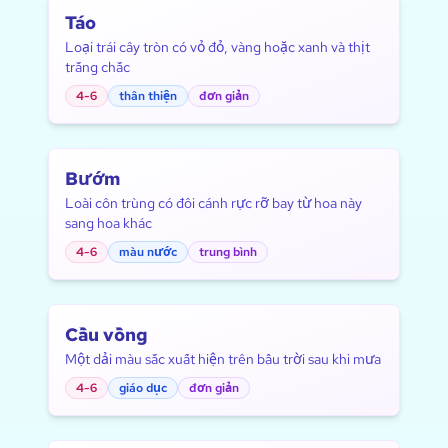
Táo
Loại trái cây tròn có vỏ đỏ, vàng hoặc xanh và thịt
trắng chắc
4-6
thân thiện
đơn giản
Bướm
Loài côn trùng có đôi cánh rực rỡ bay từ hoa này
sang hoa khác
4-6
màu nước
trung bình
Cầu vồng
Một dải màu sắc xuất hiện trên bầu trời sau khi mưa
4-6
giáo dục
đơn giản