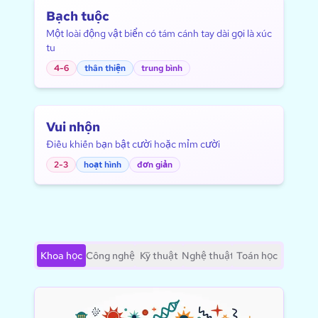
Bạch tuộc
Một loài động vật biển có tám cánh tay dài gọi là xúc
tu
4-6
thân thiện
trung bình
Vui nhộn
Điều khiến bạn bật cười hoặc mỉm cười
2-3
hoạt hình
đơn giản
Khoa học
Công nghệ
Kỹ thuật
Nghệ thuật
Toán học