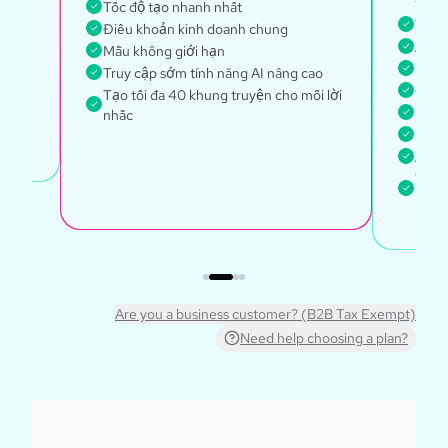
tran
Tốc độ tạo nhanh nhất
Tốc đ
Điều khoản kinh doanh chung
Acces
Mẫu không giới hạn
Bộ n
Truy cập sớm tính năng AI nâng cao
Điều
Tạo tối đa 40 khung truyện cho mỗi lời
Quản 
nhắc
Quyền
Acces
Tạo t
nhắc
Are you a business customer? (B2B Tax Exempt)
Need help choosing a plan?