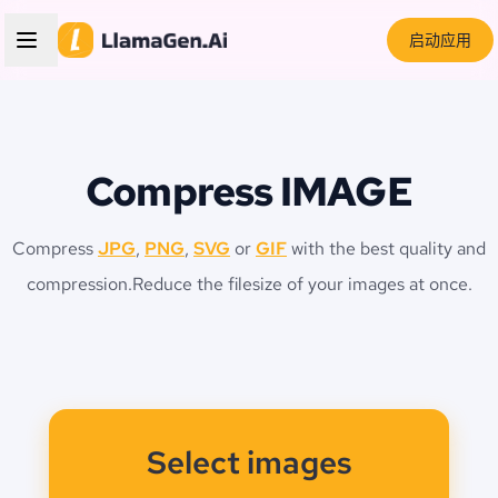
启动应用
Compress IMAGE
Compress
JPG
,
PNG
,
SVG
or
GIF
with the best quality and
compression.
Reduce the filesize of your images at once.
Select images