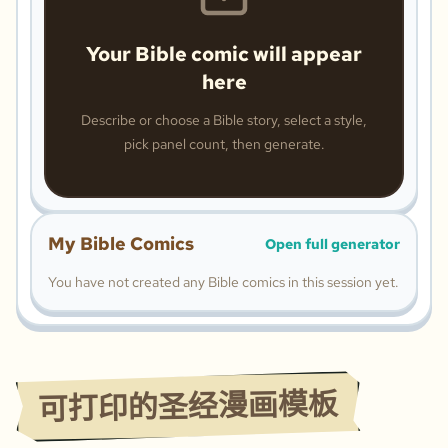
Your Bible comic will appear
here
Describe or choose a Bible story, select a style,
pick panel count, then generate.
My Bible Comics
Open full generator
You have not created any Bible comics in this session yet.
可打印的圣经漫画模板