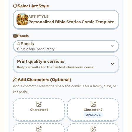
Select Art Style
ART STYLE
Personalized Bible Stories Comic Template
Panels
4 Panels
Classic four-panel story
Print quality & versions
Keep defaults for the fastest classroom comic.
Add Characters (Optional)
Add a character reference when the comic is for a family, class, or
keepsake.
Character 1
Character 2
UPGRADE