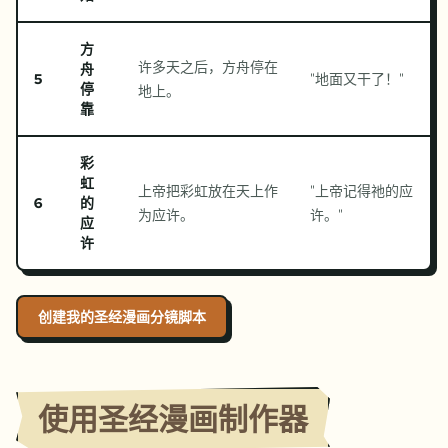
方
许多天之后，方舟停在
舟
5
"
地面又干了！
"
停
地上。
靠
彩
虹
上帝把彩虹放在天上作
"
上帝记得祂的应
6
的
为应许。
许。
"
应
许
创建我的圣经漫画分镜脚本
使用圣经漫画制作器