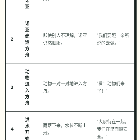
诺
亚
诺
亚
即使别人不理解，诺亚
"
我们要照上帝所
建
2
造
仍然顺服。
说的去做。
"
方
舟
动
物
动物一对一对地进入方
"
看！动物们来
进
3
入
舟。
了！
"
方
舟
洪
"
大家待在一起。
雨落下来，水位不断上
水
4
我们在里面很安
开
涨。
全。
"
始