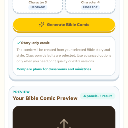
Character 3
Character 4
UPGRADE
UPGRADE
Generate Bible Comic
Story-only comic
The comic will be created from your selected Bible story and
style.
Classroom defaults are selected. Use advanced options
only when you need print quality or extra versions.
Compare plans for classrooms and ministries
PREVIEW
4
panels
·
1
result
Your Bible Comic Preview