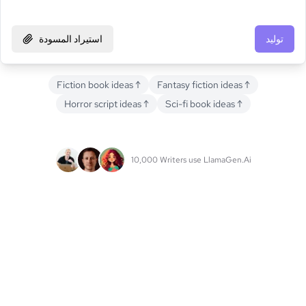
توليد
استيراد المسودة
Fiction book ideas
↑
Fantasy fiction ideas
↑
Horror script ideas
↑
Sci-fi book ideas
↑
10,000 Writers use LlamaGen.Ai