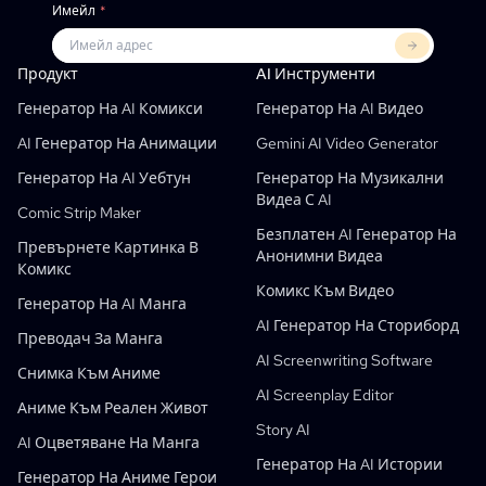
Имейл
*
Продукт
LlamaGen For
ПАРТНЬОРИ
Примери За Употреба
Продукт
AI Инструменти
Безплатен AI Генератор На Комикс Ленти
Учители
OpenAI
Comicbook APIs
Генератор На AI Комикси
Генератор На AI Видео
AI Генератор На Детски Книги
Студенти
Мета
Дигитална Кампания
AI Генератор На Анимации
Gemini AI Video Generator
Безплатен AI Генератор На Комикси
Учители И Ученици
SHOTDECK
Маркетинг На Съдържанието
Генератор На AI Уебтун
Генератор На Музикални
Видеа С AI
AI Manga Studio
Образование
Black Forest Labs
Маркетинг На Продукта
Comic Strip Maker
Безплатен AI Генератор На
Комикс Към Видео
Music To Video
Нов
Безплатен AI Motion Designer
Enterprise
Репликирай
Graph Comics For Dynamic Graphs
Превърнете Картинка В
Анонимни Видеа
Комикс
Видео Към Комикс
Стартъпи
ElevenLabs
Enterprise
Комикс Към Видео
Генератор На AI Манга
Творци
Отворен Код
Comflowy
OmniAudio
Генератор На Гласови Истории
Последователно Изкуство
PuppyAgent
AI Инструменти За Преподаватели И Ученици
AI Генератор На Сториборд
Преводач За Манга
Kusa
AI Генератор На Анимации
Генератор На AI Видео
AI Screenwriting Software
Снимка Към Аниме
Превърнете Картинка В Комикс
Създател На Детски Книжки С Приказки
AI Screenplay Editor
Аниме Към Реален Живот
Преобразувайте Снимка В Карикатура
Генератор На AI Книжки С Приказки
Story AI
AI Оцветяване На Манга
Генератор На AI Уебтун
AI Образователни Комикси
Генератор На AI Истории
Генератор На Аниме Герои