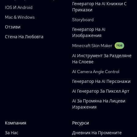
Генеративни Работни Процеси
AI Генератор На Манхва
Нов
Генератор На AI Книжки С
IOS И Android
Приказки
Webtoons
Генератор На AI Манга
Нов
Mac & Windows
Storyboard
Social Media Comics
Отзиви
Генератор На AI
Bible Comic Maker
Изображения
Стена На Любовта
Manga Text Bubble Generator
Minecraft Skin Maker
Нов
AI Генератор На Сториборд
AI Инструмент За Разделяне
AI Screenplay Editor
На Слоеве
Безплатен Шаблон За Сценарно Разграфяване
AI Camera Angle Control
AI Генератор На Сценарии
Генератор На AI Персонажи
Camera Angle Control
AI Генератор За Пиксел Арт
AI Генератор На Фонове
AI За Промяна На Лицеви
Изражения
AI Трансфер На Стил Изображения
AI Генератор На Пози
Компания
Ресурси
Генератор На AI Персонажи
За Нас
Дневник На Промените