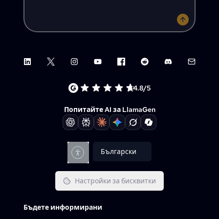
LinkedIn
X (Twitter)
Instagram
YouTube
Facebook group
Reddit
Discord
Email su
4.8/5
Попитайте AI за LlamaGen
Български
Настройки за бисквитки
Бъдете информирани