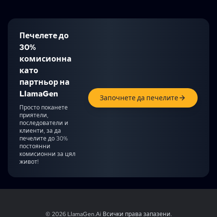
Печелете до
30%
комисионна
като
партньор на
LlamaGen
Започнете да печелите
Просто поканете
приятели,
последователи и
клиенти, за да
печелите до 30%
постоянни
комисионни за цял
живот!
English
English (UK)
English (CA)
English (AU)
English (IN)
Japanese
Ch
© 2026 LlamaGen.Ai
Всички права запазени
.