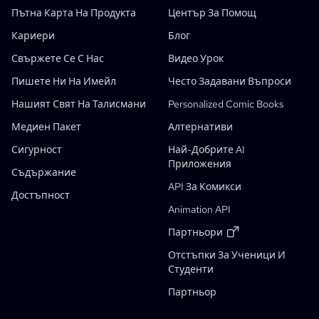
AI Дизайн На Персонажи
Пътна Карта На Продукта
Център За Помощ
AI Генератор На Аниме
Кариери
Блог
AI Comic Factory
Свържете Се С Нас
Видео Урок
AI Писател На Истории
Създател На Детски Книжки С Приказки
Пишете Ни На Имейл
Често Задавани Въпроси
Генеративни Работни Процеси
Нашият Свят На Талисмани
Personalized Comic Books
Генератор На AI Книжки С Приказки
Функции
Медиен Пакет
Алтернативи
Снимка Към Аниме
AI Генератор На Сценарии За Манга
Черен-Бял Филтър За Изображения
AI Оцветяване На Манга
Създател На Манга
Преводач За Манга
Аниме Към Реален Живот
Генератор На Аниме Герои
Нов
AI Генератор За Пиксел Арт
Нов
Сигурност
Най-Добрите AI
Приложения
Инструмент За Изрязване На Листове С Герои
Съдържание
Този Комикс
API За Комикси
Инструмент За Сегментиране На Панели На Комикси
Достъпност
Animation API
AI Инструмент За Разделяне На Слоеве
Партньори
Отстъпки За Ученици И
Студенти
Отстъпка За Студенти
Партньор