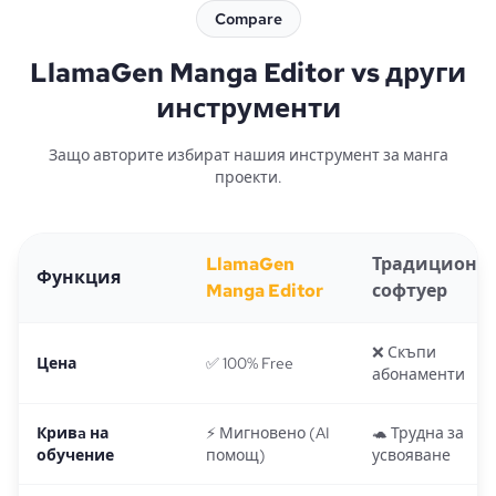
Compare
LlamaGen Manga Editor vs други
инструменти
Защо авторите избират нашия инструмент за манга
проекти.
LlamaGen
Традиционе
Функция
Manga Editor
софтуер
❌ Скъпи
Цена
✅ 100% Free
абонаменти
Кривa на
⚡ Мигновено (AI
🐢 Трудна за
обучение
помощ)
усвояване