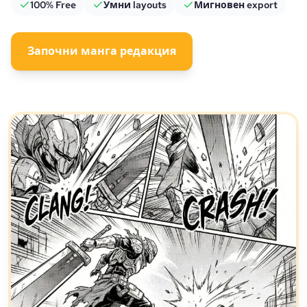
100% Free
Умни layouts
Мигновен export
Започни манга редакция