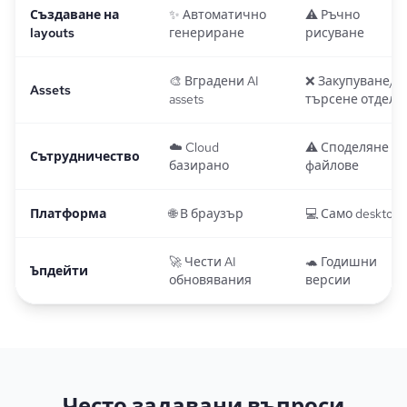
Създаване на
✨ Автоматично
⚠️ Ръчно
layouts
генериране
рисуване
🎨 Вградени AI
❌ Закупуване/
Assets
assets
търсене отделн
☁️ Cloud
⚠️ Споделяне на
Сътрудничество
базирано
файлове
Платформа
🌐 В браузър
💻 Само desktop
🚀 Чести AI
🐢 Годишни
Ъпдейти
обновявания
версии
Често задавани въпроси