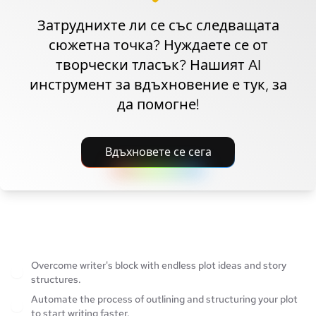
Затруднихте ли се със следващата
сюжетна точка? Нуждаете се от
творчески тласък? Нашият AI
инструмент за вдъхновение е тук, за
да помогне!
Вдъхновете се сега
Overcome writer's block with endless plot ideas and story
structures.
Automate the process of outlining and structuring your plot
to start writing faster.