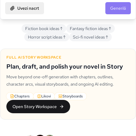
Uvezi nacrt
Generiši
Fiction book ideas
↑
Fantasy fiction ideas
↑
Horror script ideas
↑
Sci-fi novel ideas
↑
FULL AI STORY WORKSPACE
Plan, draft, and polish your novel in Story
Move beyond one-off generation with chapters, outlines,
character arcs, visual storyboards, and ongoing AI editing.
Chapters
Likovi
Storyboards
Open Story Workspace