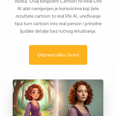
osoba. Ovaj besplatni Cartoon to Real Life
AI alat namijenjen je korisnicima koji žele
rezultate cartoon to real life AI, uređivanje
tipa turn cartoon into real person i prirodne
ljudske detalje bez ručnog retuširanja.
Otpremi sliku i kreni