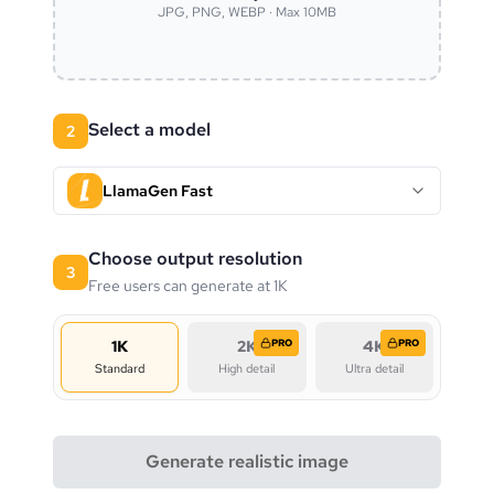
JPG, PNG, WEBP · Max 10MB
Select a model
2
LlamaGen Fast
Choose output resolution
3
Free users can generate at 1K
1K
2K
PRO
4K
PRO
Standard
High detail
Ultra detail
Generate realistic image