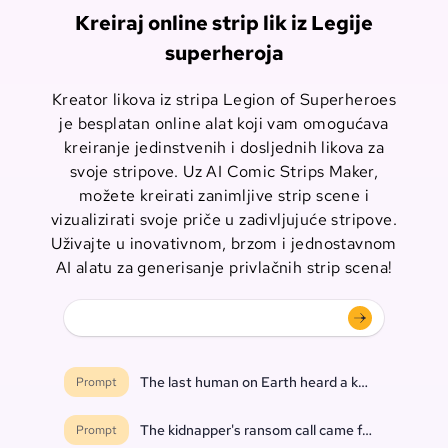
Kreiraj online strip lik iz Legije
superheroja
Kreator likova iz stripa Legion of Superheroes
je besplatan online alat koji vam omogućava
kreiranje jedinstvenih i dosljednih likova za
svoje stripove. Uz AI Comic Strips Maker,
možete kreirati zanimljive strip scene i
vizualizirati svoje priče u zadivljujuće stripove.
Uživajte u inovativnom, brzom i jednostavnom
AI alatu za generisanje privlačnih strip scena!
The last human on Earth heard a knock at the do
Prompt
The kidnapper's ransom call came from inside th
Prompt