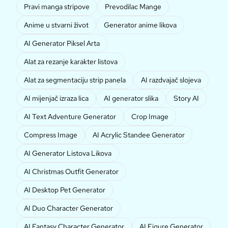
Pravi manga stripove
Prevodilac Mange
Anime u stvarni život
Generator anime likova
AI Generator Piksel Arta
Alat za rezanje karakter listova
Alat za segmentaciju strip panela
AI razdvajač slojeva
AI mijenjač izraza lica
AI generator slika
Story AI
AI Text Adventure Generator
Crop Image
Compress Image
AI Acrylic Standee Generator
AI Generator Listova Likova
AI Christmas Outfit Generator
AI Desktop Pet Generator
AI Duo Character Generator
AI Fantasy Character Generator
AI Figure Generator