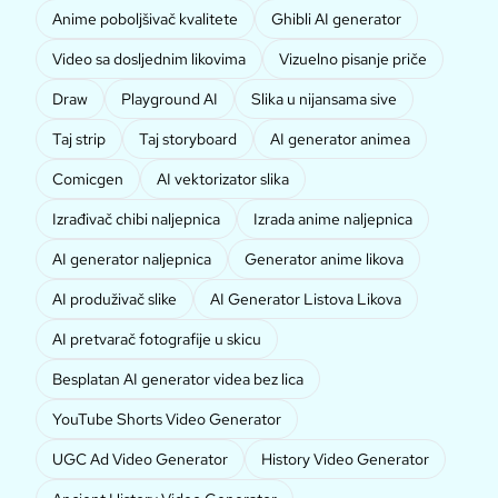
Anime poboljšivač kvalitete
Ghibli AI generator
Video sa dosljednim likovima
Vizuelno pisanje priče
Draw
Playground AI
Slika u nijansama sive
Taj strip
Taj storyboard
AI generator animea
Comicgen
AI vektorizator slika
Izrađivač chibi naljepnica
Izrada anime naljepnica
AI generator naljepnica
Generator anime likova
AI produživač slike
AI Generator Listova Likova
AI pretvarač fotografije u skicu
Besplatan AI generator videa bez lica
YouTube Shorts Video Generator
UGC Ad Video Generator
History Video Generator