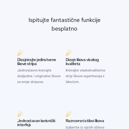
Ispitujte fantastične funkcije
besplatno
Dizajnirajte jedinstvene
Dizajn likova visokog
likove stripa
kvaliteta
Jednostavno kreirajte
Kreirajte visokokvalitetne
dosljedne i originalne likove
strip likove superheroja s
za svoje stripove.
lakoćom.
Jednostavan korisnički
Raznovrsni stilovi likova
interfejs
Izaberite iz raznih stilova