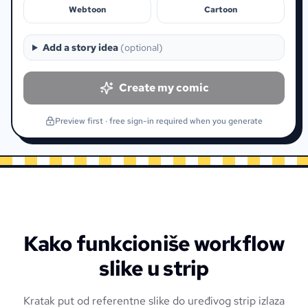
Webtoon
Cartoon
Add a story idea
(
optional
)
Create my comic
Preview first · free sign-in required when you generate
Kako funkcioniše workflow
slike u strip
Kratak put od referentne slike do uređivog strip izlaza