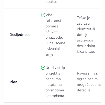
obuku.
Više
Teško je
referenci
zadržati
pomaže
identitet ili
očuvati
Dosljednost
detalje
proizvode,
proizvoda
ljude, scene
dosljednim
i vizualni
kroz izlaze.
smjer.
Urediv strip
projekt s
Ravna slika s
panelima,
ograničenim
Izlaz
natpisima,
mogućnostima
promptima
iteracije.
i doradama.