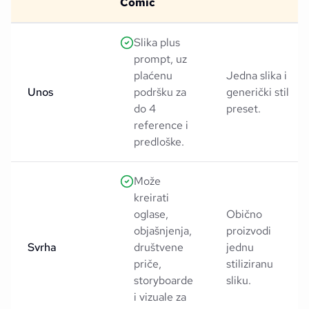
Comic
Slika plus
prompt, uz
plaćenu
Jedna slika i
Unos
podršku za
generički stil
do 4
preset.
reference i
predloške.
Može
kreirati
oglase,
Obično
objašnjenja,
proizvodi
Svrha
društvene
jednu
priče,
stiliziranu
storyboarde
sliku.
i vizuale za