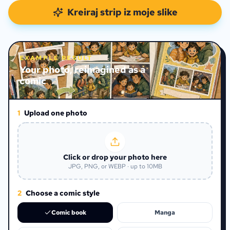
Kreiraj strip iz moje slike
EXAMPLE RESULT
Your photo, reimagined as a
comic
1
Upload one photo
Click or drop your photo here
JPG, PNG, or WEBP · up to 10MB
2
Choose a comic style
Comic book
Manga