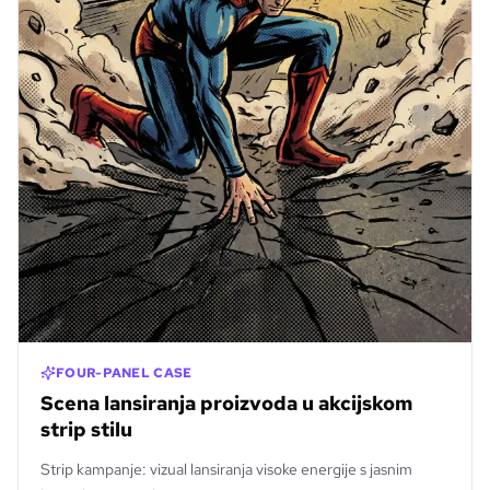
FOUR-PANEL CASE
Scena lansiranja proizvoda u akcijskom
strip stilu
Strip kampanje: vizual lansiranja visoke energije s jasnim