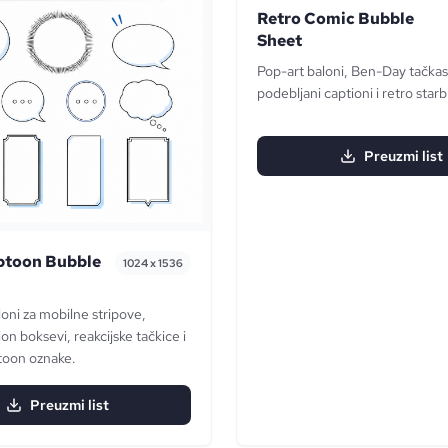
Retro Comic Bubble
Sheet
Pop-art baloni, Ben-Day tačkast
podebljani captioni i retro starb
Preuzmi list
btoon Bubble
1024 x 1536
loni za mobilne stripove,
on boksevi, reakcijske tačkice i
oon oznake.
Preuzmi list