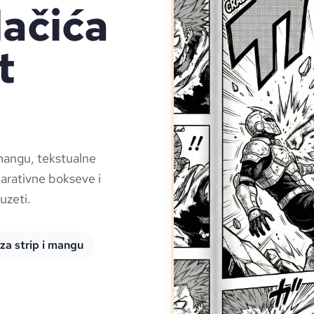
lačića
t
 mangu, tekstualne
narativne bokseve i
uzeti.
 za strip i mangu