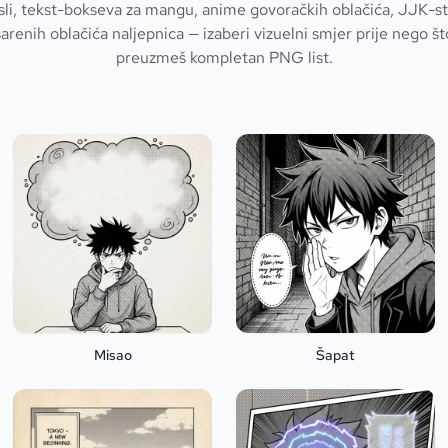
sli, tekst-bokseva za mangu, anime govoračkih oblačića, JJK-sti
arenih oblačića naljepnica — izaberi vizuelni smjer prije nego što
preuzmeš kompletan PNG list.
Misao
Šapat