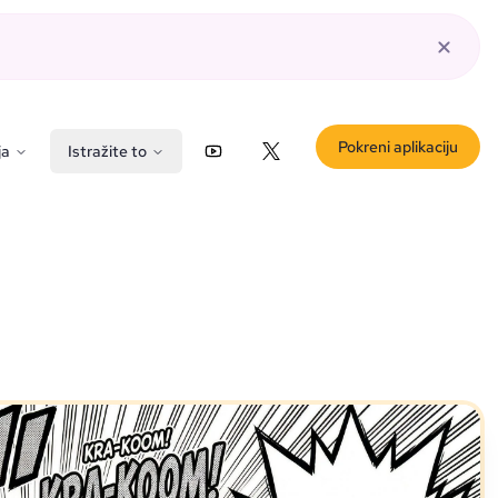
Pokreni aplikaciju
ja
Istražite to
YouTube
X (Twitter)