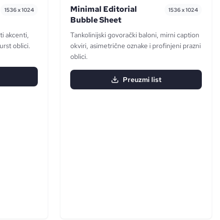
Minimal Editorial
1536 x 1024
1536 x 1024
Bubble Sheet
i akcenti,
Tankolinijski govorački baloni, mirni caption
urst oblici.
okviri, asimetrične oznake i profinjeni prazni
oblici.
Preuzmi list