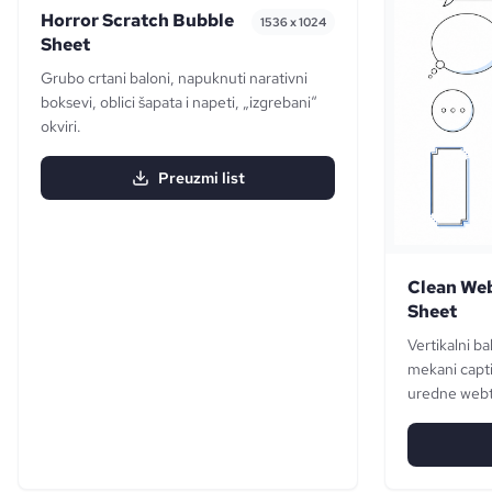
Horror Scratch Bubble
1536 x 1024
Sheet
Grubo crtani baloni, napuknuti narativni
boksevi, oblici šapata i napeti, „izgrebani“
okviri.
Preuzmi list
Clean We
Sheet
Vertikalni ba
mekani capti
uredne webt