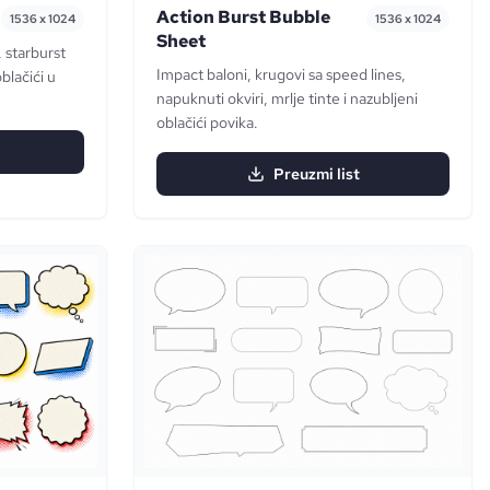
Action Burst Bubble
1536 x 1024
1536 x 1024
Sheet
, starburst
Impact baloni, krugovi sa speed lines,
oblačići u
napuknuti okviri, mrlje tinte i nazubljeni
oblačići povika.
Preuzmi list