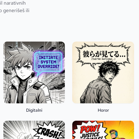
l narativnih
 generišeš ili
Digitalni
Horor