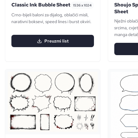
Classic Ink Bubble Sheet
Shoujo Sp
1536 x 1024
Sheet
Crno-bijeli baloni za dijalog, oblačići misli,
Nježni oblači
narativni boksevi, speed lines i burst okviri.
srcima, cvjet
manga detalj
Preuzmi list