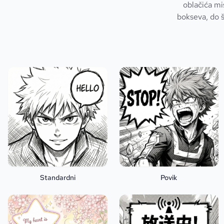
oblačića mi
bokseva, do š
Standardni
Povik