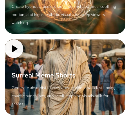
Create hypnotic faceless loops with rich textures, soothing
motion, and high-aesthetic visuals that keep viewers
watching.
Surreal Meme Shorts
Generate absurdist faceless meme videos with fast hooks,
chaotic punchlines, and scroll-stopping visuals built for
shares.