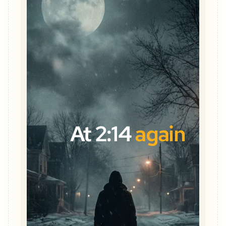
At 2:14
again