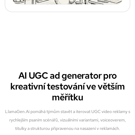
AI UGC ad generator pro
kreativní testování ve větším
měřítku
LlamaGen.Ai pomáhá týmům stavět a iterovat UGC video reklamy s
rychlejším psaním scénářů, vizuálními variantami, voiceoverem,
titulky a strukturou připravenou na nasazení v reklamách.