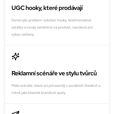
UGC hooky, které prodávají
Generujte problem–solution hooky, testimonialové
začátky a úvody zaměřené na produkt, navržené pro
výkon reklamy.
Reklamní scénáře ve stylu tvůrců
Pište scénáře, které zní přirozeněji v sociálních feedech a
méně jako klasické brandové spoty.