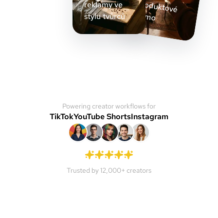
reklamy ve
o
stylu tvůrců
Powering creator workflows for
TikTok
YouTube Shorts
Instagram
Trusted by 12,000+ creators