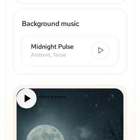
Background music
Midnight Pulse
Ambient, Tense
Mystery short preview