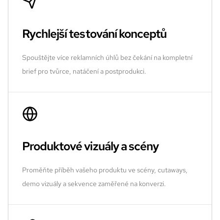
Rychlejší testování konceptů
Spouštějte více reklamních úhlů bez čekání na kompletní
brief pro tvůrce, natáčení a postprodukci.
Produktové vizuály a scény
Proměňte příběh vašeho produktu ve scény, cutaways,
demo vizuály a sekvence zaměřené na konverzi.