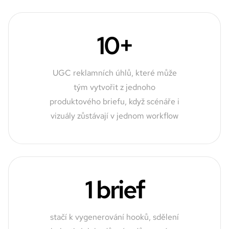
10+
UGC reklamních úhlů, které může
tým vytvořit z jednoho
produktového briefu, když scénáře i
vizuály zůstávají v jednom workflow
1 brief
stačí k vygenerování hooků, sdělení