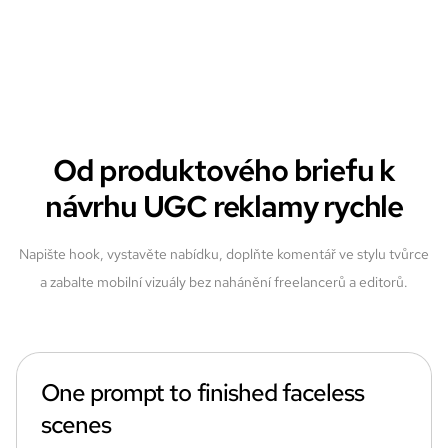
Od produktového briefu k
návrhu UGC reklamy rychle
Napište hook, vystavěte nabídku, doplňte komentář ve stylu tvůrce
a zabalte mobilní vizuály bez nahánění freelancerů a editorů.
One prompt to finished faceless
scenes