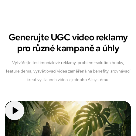
Generujte UGC video reklamy
pro různé kampaně a úhly
Vytvářejte testimonialové reklamy, problem–solution hooky,
feature dema, vysvětlovací videa zaměřená na benefity, srovnávací
kreativy i launch videa z jednoho AI systému.