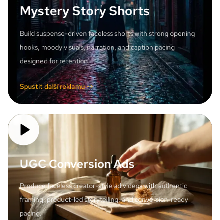
Mystery Story Shorts
Build suspense-driven faceless shorts with strong opening
hooks, moody visuals, narration, and caption pacing
designed for retention.
Spustit další reklamu ->
UGC Conversion Ads
Produce faceless creator-style ad videos with authentic
framing, product-led storytelling, and conversion-ready
pacing.