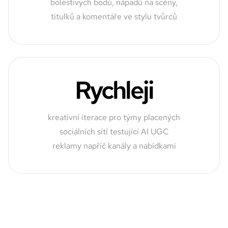
bolestivých bodů, nápadů na scény,
titulků a komentáře ve stylu tvůrců
Rychleji
kreativní iterace pro týmy placených
sociálních sítí testující AI UGC
reklamy napříč kanály a nabídkami