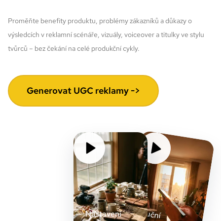
Proměňte benefity produktu, problémy zákazníků a důkazy o
výsledcích v reklamní scénáře, vizuály, voiceover a titulky ve stylu
tvůrců – bez čekání na celé produkční cykly.
Generovat UGC reklamy ->
Ruční
produktové
dem
Nastavení