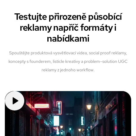
Testujte přirozeně působící
reklamy napříč formáty i
nabídkami
Spouštějte produktová vysvětlovací videa, social proof reklamy,
koncepty s founderem, listicle kreativy a problem–solution UGC
reklamy z jednoho workflow.