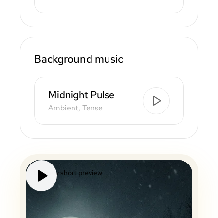
Background music
Midnight Pulse
Ambient, Tense
Mystery short preview