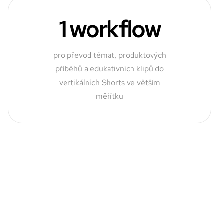
1 workflow
pro převod témat, produktových
příběhů a edukativních klipů do
vertikálních Shorts ve větším
měřítku