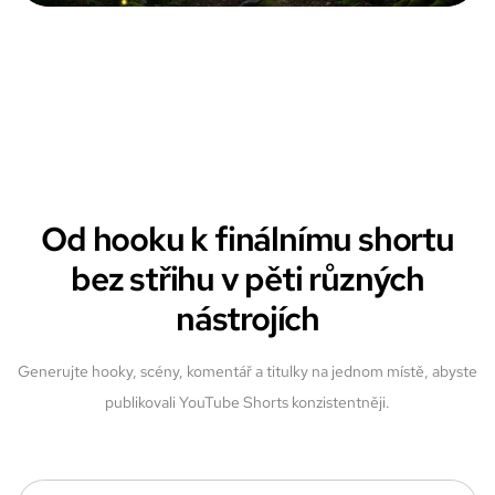
Od hooku k finálnímu shortu
bez střihu v pěti různých
nástrojích
Generujte hooky, scény, komentář a titulky na jednom místě, abyste
publikovali YouTube Shorts konzistentněji.