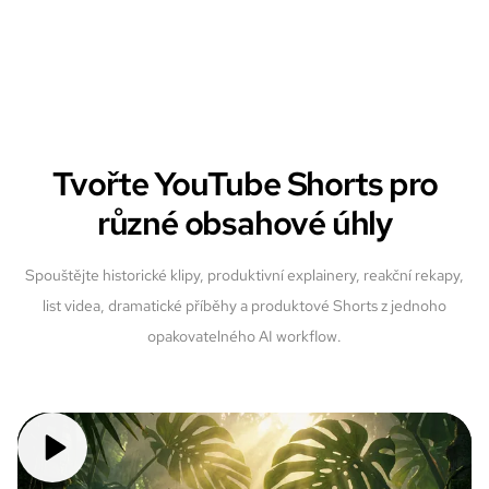
Tvořte YouTube Shorts pro
různé obsahové úhly
Spouštějte historické klipy, produktivní explainery, reakční rekapy,
list videa, dramatické příběhy a produktové Shorts z jednoho
opakovatelného AI workflow.