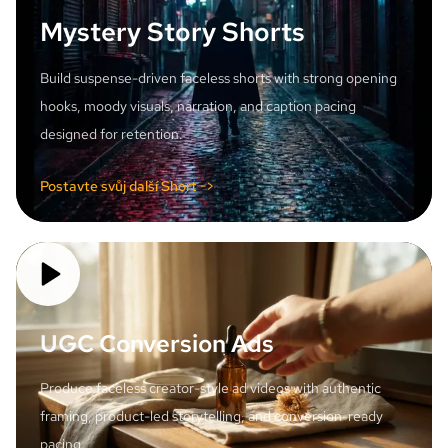
Mystery Story Shorts
Build suspense-driven faceless shorts with strong opening
hooks, moody visuals, narration, and caption pacing
designed for retention.
Postavte svůj další Short ->
UGC Conversion Ads
Produce faceless creator-style ad videos with authentic
framing, product-led storytelling, and conversion-ready
pacing.