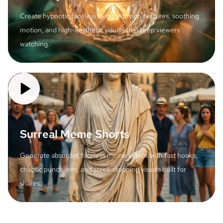
Create hypnotic faceless loops with rich textures, soothing
motion, and high-aesthetic visuals that keep viewers
watching.
Surreal Meme Shorts
Generate absurdist faceless meme videos with fast hooks,
chaotic punchlines, and scroll-stopping visuals built for
shares.