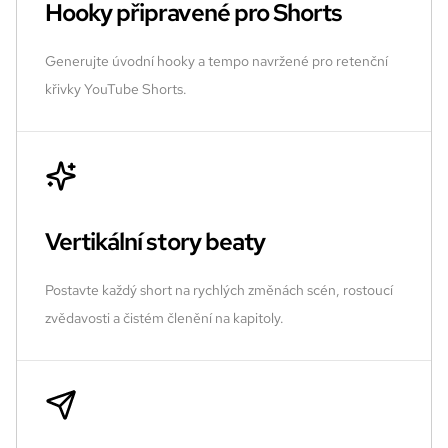
Hooky připravené pro Shorts
Generujte úvodní hooky a tempo navržené pro retenční
křivky YouTube Shorts.
Vertikální story beaty
Postavte každý short na rychlých změnách scén, rostoucí
zvědavosti a čistém členění na kapitoly.