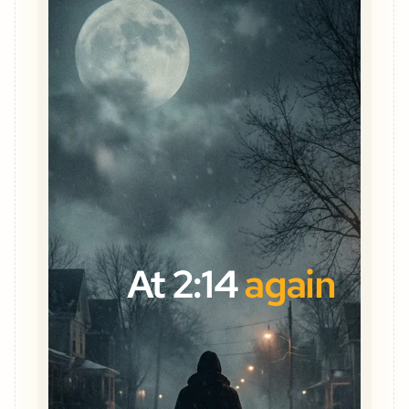
At 2:14
again