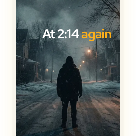
At 2:14
again