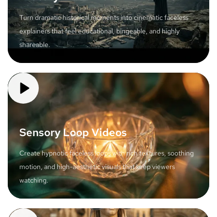
Turn dramatic historical moments into cinematic faceless
explainers that feel educational, bingeable, and highly
shareable.
Sensory Loop Videos
Create hypnotic faceless loops with rich textures, soothing
motion, and high-aesthetic visuals that keep viewers
watching.