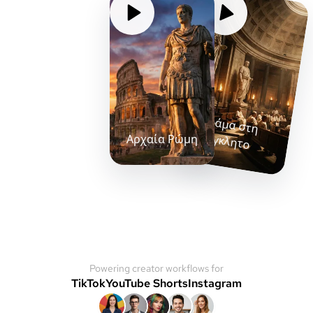
Δράμα στη
Σύγκλητο
Αρχαία Ρώμη
Powering creator workflows for
TikTok
YouTube Shorts
Instagram