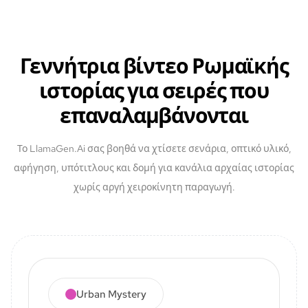
Γεννήτρια βίντεο Ρωμαϊκής
ιστορίας για σειρές που
επαναλαμβάνονται
Το LlamaGen.Ai σας βοηθά να χτίσετε σενάρια, οπτικό υλικό,
αφήγηση, υπότιτλους και δομή για κανάλια αρχαίας ιστορίας
χωρίς αργή χειροκίνητη παραγωγή.
Urban Mystery