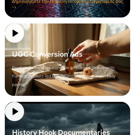
Δημιουργήστε την επόμενη ιστορία αυτοκρατορίας σας
->
UGC Conversion Ads
Produce faceless creator-style ad videos with authentic
framing, product-led storytelling, and conversion-ready
pacing.
History Hook Documentaries