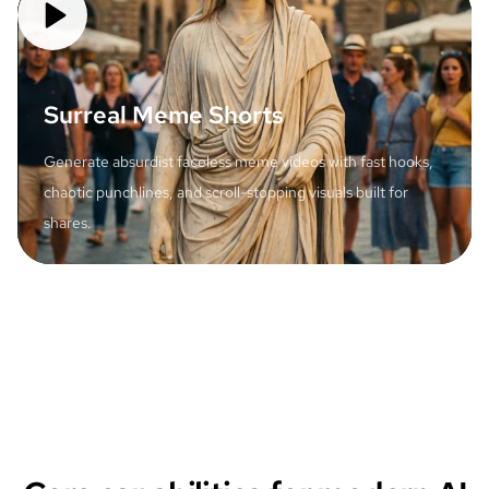
Surreal Meme Shorts
Generate absurdist faceless meme videos with fast hooks,
chaotic punchlines, and scroll-stopping visuals built for
shares.