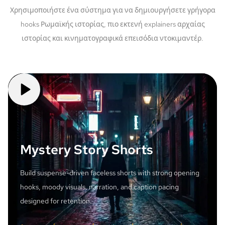
Χρησιμοποιήστε ένα σύστημα για να δημιουργήσετε γρήγορα
hooks Ρωμαϊκής ιστορίας, πιο εκτενή explainers αρχαίας
ιστορίας και κινηματογραφικά επεισόδια ντοκιμαντέρ.
Mystery Story Shorts
Build suspense-driven faceless shorts with strong opening
hooks, moody visuals, narration, and caption pacing
designed for retention.