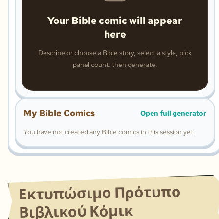
Your Bible comic will appear
here
Describe or choose a Bible story, select a style, pick
panel count, then generate.
My Bible Comics
Open full generator
You have not created any Bible comics in this session yet.
Εκτυπώσιμο Πρότυπο
Βιβλικού Κόμικ