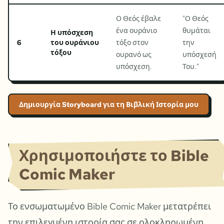
Ο Θεός έβαλε
"
Ο Θεός
ένα ουράνιο
θυμάται
Η υπόσχεση
6
του ουράνιου
τόξο στον
την
τόξου
ουρανό ως
υπόσχεσή
υπόσχεση.
Του.
"
Δημιουργία Storyboard για τη Βιβλική Ιστορία μου
Χρησιμοποιήστε το Bible
Comic Maker
Το ενσωματωμένο Bible Comic Maker μετατρέπει
την επιλεγμένη ιστορία σας σε ολοκληρωμένη