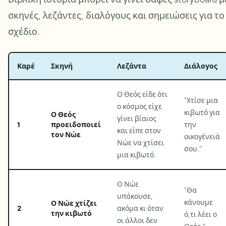
σκηνές, λεζάντες, διαλόγους και σημειώσεις για το
σχέδιο.
Καρέ
Σκηνή
Λεζάντα
Διάλογος
Ο Θεός είδε ότι
"
Χτίσε μια
ο κόσμος είχε
κιβωτό για
Ο Θεός
γίνει βίαιος
1
προειδοποιεί
την
και είπε στον
τον Νώε
οικογένειά
Νώε να χτίσει
σου.
"
μια κιβωτό.
Ο Νώε
"
Θα
υπάκουσε,
κάνουμε
Ο Νώε χτίζει
2
ακόμα κι όταν
την κιβωτό
ό,τι λέει ο
οι άλλοι δεν