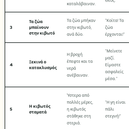
Θεός.
"
καταλάβαιναν.
Τα ζώα μπήκαν
"
Κοίτα! Τα
Τα ζώα
3
μπαίνουν
στην κιβωτό,
ζώα
στην κιβωτό
ανά δύο.
έρχονται!
"
"
Μείνετε
Η βροχή
μαζί.
έπεφτε και τα
Ξεκινά ο
4
Είμαστε
κατακλυσμός
νερά
ασφαλείς
ανέβαιναν.
μέσα.
"
Ύστερα από
πολλές μέρες,
"
Η γη είναι
Η κιβωτός
5
η κιβωτός
πάλι
σταματά
στάθηκε στη
στεγνή!
"
στεριά.