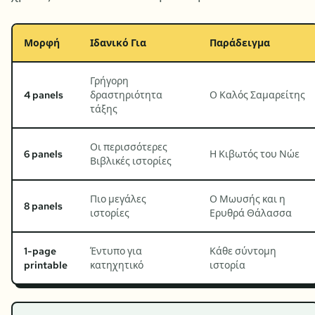
Μορφή
Ιδανικό Για
Παράδειγμα
Γρήγορη
4 panels
δραστηριότητα
Ο Καλός Σαμαρείτης
τάξης
Οι περισσότερες
6 panels
Η Κιβωτός του Νώε
Βιβλικές ιστορίες
Πιο μεγάλες
Ο Μωυσής και η
8 panels
ιστορίες
Ερυθρά Θάλασσα
1-page
Έντυπο για
Κάθε σύντομη
printable
κατηχητικό
ιστορία