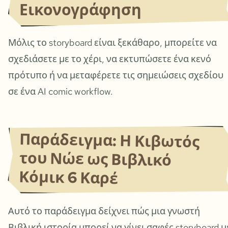
Εικονογράφηση
Μόλις το storyboard είναι ξεκάθαρο, μπορείτε να
σχεδιάσετε με το χέρι, να εκτυπώσετε ένα κενό
πρότυπο ή να μεταφέρετε τις σημειώσεις σχεδίου
σε ένα AI comic workflow.
Παράδειγμα: Η Κιβωτός
του Νώε ως Βιβλικό
Κόμικ 6 Καρέ
Αυτό το παράδειγμα δείχνει πώς μια γνωστή
Βιβλική ιστορία μπορεί να γίνει σαφές storyboard μ