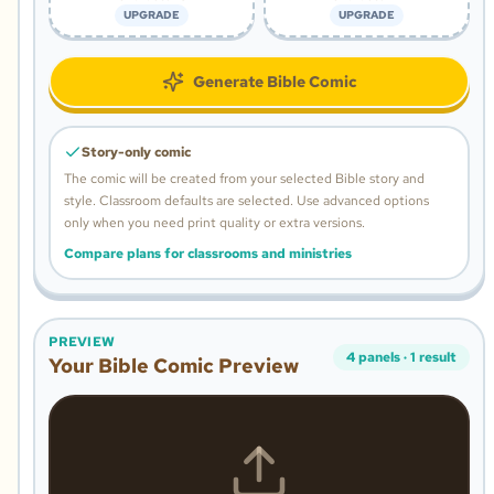
UPGRADE
UPGRADE
Generate Bible Comic
Story-only comic
The comic will be created from your selected Bible story and
style.
Classroom defaults are selected. Use advanced options
only when you need print quality or extra versions.
Compare plans for classrooms and ministries
PREVIEW
4
panels
·
1
result
Your Bible Comic Preview