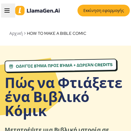
Εκκίνηση εφαρμογής
Αρχική
HOW TO MAKE A BIBLE COMIC
ΟΔΗΓΌΣ ΒΉΜΑ ΠΡΟΣ ΒΉΜΑ + ΔΩΡΕΆΝ CREDITS
Πώς να Φτιάξετε
ένα Βιβλικό
Κόμικ
Μετατρέψτε μια Βιβλική ιστορία σε