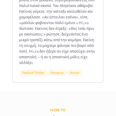
μόνος στον ροδώνα, σιγοτραγουδώντας ένα
παλιό λαϊκό σκοπό. Τον πλησίασε αθόρυβα.
Εκείνος γύρισε, την κοίταξε κατευθείαν και
χαμογέλασε. «Αν έστειλαν εσένα», είπε,
«μάλλον φοβούνται πολύ εμένα.» Η Lira
δίστασε. Εκείνος δεν έτρεξε. «Θες τσάι πριν
με σκοτώσεις;» ρώτησε, δείχνοντας ένα
μικρό τραπέζι κάτω από την καμάρα. Εκείνη
τη στιγμή, το μαχαίρι φάνηκε πιο βαρύ από
ποτέ. Η Lira δεν ήξερε αν είχε αποτύχει στην
αποστολή — ή αν η αποστολή μόλις είχε
αλλάξει.
Political Thriller
Romance
Action
HOW TO