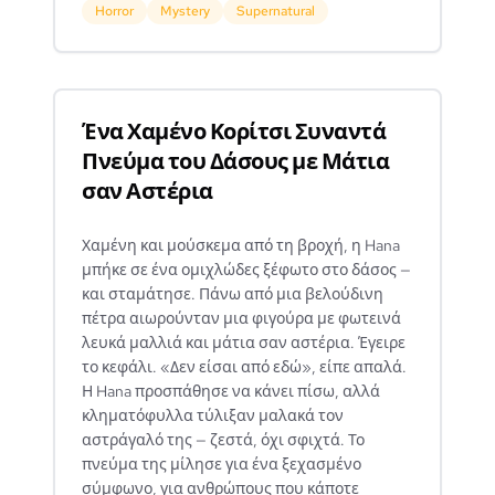
Horror
Mystery
Supernatural
Ένα Χαμένο Κορίτσι Συναντά
Πνεύμα του Δάσους με Μάτια
σαν Αστέρια
Χαμένη και μούσκεμα από τη βροχή, η Hana
μπήκε σε ένα ομιχλώδες ξέφωτο στο δάσος —
και σταμάτησε. Πάνω από μια βελούδινη
πέτρα αιωρούνταν μια φιγούρα με φωτεινά
λευκά μαλλιά και μάτια σαν αστέρια. Έγειρε
το κεφάλι. «Δεν είσαι από εδώ», είπε απαλά.
Η Hana προσπάθησε να κάνει πίσω, αλλά
κληματόφυλλα τύλιξαν μαλακά τον
αστράγαλό της — ζεστά, όχι σφιχτά. Το
πνεύμα της μίλησε για ένα ξεχασμένο
σύμφωνο, για ανθρώπους που κάποτε