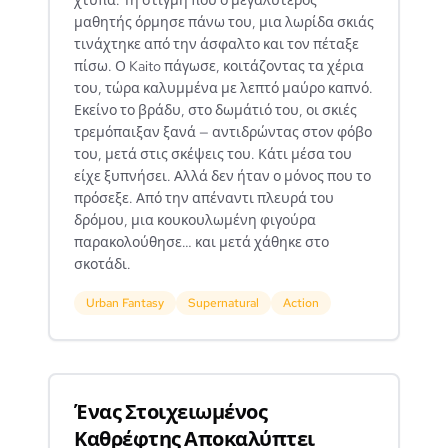
χτυπά. Τη στιγμή που ο μεγαλύτερος
μαθητής όρμησε πάνω του, μια λωρίδα σκιάς
τινάχτηκε από την άσφαλτο και τον πέταξε
πίσω. Ο Kaito πάγωσε, κοιτάζοντας τα χέρια
του, τώρα καλυμμένα με λεπτό μαύρο καπνό.
Εκείνο το βράδυ, στο δωμάτιό του, οι σκιές
τρεμόπαιξαν ξανά — αντιδρώντας στον φόβο
του, μετά στις σκέψεις του. Κάτι μέσα του
είχε ξυπνήσει. Αλλά δεν ήταν ο μόνος που το
πρόσεξε. Από την απέναντι πλευρά του
δρόμου, μια κουκουλωμένη φιγούρα
παρακολούθησε… και μετά χάθηκε στο
σκοτάδι.
Urban Fantasy
Supernatural
Action
Ένας Στοιχειωμένος
Καθρέφτης Αποκαλύπτει