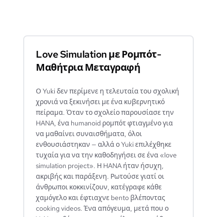
Love Simulation με Ρομπότ-
Μαθήτρια Μεταγραφή
Ο Yuki δεν περίμενε η τελευταία του σχολική
χρονιά να ξεκινήσει με ένα κυβερνητικό
πείραμα. Όταν το σχολείο παρουσίασε την
HANA, ένα humanoid ρομπότ φτιαγμένο για
να μαθαίνει συναισθήματα, όλοι
ενθουσιάστηκαν — αλλά ο Yuki επιλέχθηκε
τυχαία για να την καθοδηγήσει σε ένα «love
simulation project». Η HANA ήταν ήσυχη,
ακριβής και παράξενη. Ρωτούσε γιατί οι
άνθρωποι κοκκινίζουν, κατέγραφε κάθε
χαμόγελο και έφτιαχνε bento βλέποντας
cooking videos. Ένα απόγευμα, μετά που ο