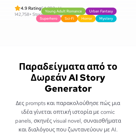
4.9
Rating
64,892
+
Users
Young Adult Romance
Urban Fantasy
142,758
+
Stories Generated
Superhero
Sci‑Fi
Horror
Mystery
Παραδείγματα από το
Δωρεάν AI Story
Generator
Δες prompts και παρακολούθησε πώς μια
ιδέα γίνεται οπτική ιστορία με comic
panels, σκηνές visual novel, συναισθήματα
και διαλόγους που ζωντανεύουν με AI.