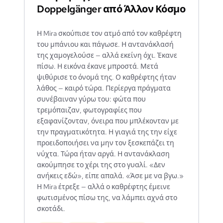
Doppelgänger από Άλλον Κόσμο
Η Mira σκούπισε τον ατμό από τον καθρέφτη
του μπάνιου και πάγωσε. Η αντανάκλασή
της χαμογελούσε — αλλά εκείνη όχι. Έκανε
πίσω. Η εικόνα έκανε μπροστά. Μετά
ψιθύρισε το όνομά της. Ο καθρέφτης ήταν
λάθος — καιρό τώρα. Περίεργα πράγματα
συνέβαιναν γύρω του: φώτα που
τρεμόπαιζαν, φωτογραφίες που
εξαφανίζονταν, όνειρα που μπλέκονταν με
την πραγματικότητα. Η γιαγιά της την είχε
προειδοποιήσει να μην τον ξεσκεπάζει τη
νύχτα. Τώρα ήταν αργά. Η αντανάκλαση
ακούμπησε το χέρι της στο γυαλί. «Δεν
ανήκεις εδώ», είπε απαλά. «Άσε με να βγω.»
Η Mira έτρεξε — αλλά ο καθρέφτης έμεινε
φωτισμένος πίσω της, να λάμπει αχνά στο
σκοτάδι.