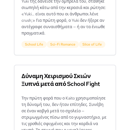
Yuki της δάνεισε την ομπρέλα του, στάθηκε
σιωπηλή κάτω από την κερασιά και ρώτησε:
«Yuki… είναι αυτό που οι άνθρωποι λένε
crush;» Για πρώτη φορά, ο Yuki δεν ήξερε αν
αντέγραφε συναισθήματα — ή αν τα ένιωθε
πραγματικά.
School Life
Sci-Fi Romance
Slice of Life
Δύναμη Χειρισμού Σκιών
Ξυπνά μετά από School Fight
Την πρώτη φορά που ο Kaito χρησιμοποίησε
τη δύναμή του, δεν ήταν επίτηδες. Συνέβη
σε έναν καβγά μετά το σχολείο —
στριμωγμένος πίσω από το γυμναστήριο, με
τις γροθιές σφιγμένες και την καρδιά να