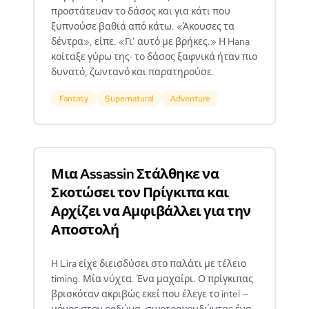
προστάτευαν το δάσος και για κάτι που
ξυπνούσε βαθιά από κάτω. «Άκουσες τα
δέντρα», είπε. «Γι’ αυτό με βρήκες.» Η Hana
κοίταξε γύρω της· το δάσος ξαφνικά ήταν πιο
δυνατό, ζωντανό και παρατηρούσε.
Fantasy
Supernatural
Adventure
Μια Assassin Στάλθηκε να
Σκοτώσει τον Πρίγκιπα και
Αρχίζει να Αμφιβάλλει για την
Αποστολή
Η Lira είχε διεισδύσει στο παλάτι με τέλειο
timing. Μία νύχτα. Ένα μαχαίρι. Ο πρίγκιπας
βρισκόταν ακριβώς εκεί που έλεγε το intel —