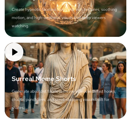
Create hypnotic faceless loops with rich textures, soothing
motion, and high-aesthetic visuals that keep viewers
watching.
Surreal Meme Shorts
Generate absurdist faceless meme videos with fast hooks,
chaotic punchlines, and scroll-stopping visuals built for
shares.