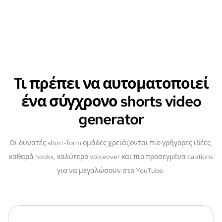
Τι πρέπει να αυτοματοποιεί
ένα σύγχρονο shorts video
generator
Οι δυνατές short-form ομάδες χρειάζονται πιο γρήγορες ιδέες,
καθαρά hooks, καλύτερο voiceover και πιο προσεγμένα captions
για να μεγαλώσουν στο YouTube.