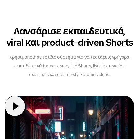
Λανσάρισε εκπαιδευτικά,
viral και product-driven Shorts
Χρησιμοποίησε το ίδιο σύστημα για να τεστάρεις γρήγορα
εκπαιδευτικά formats, story-led Shorts, listicles, reaction
explainers και creator-style promo videos.