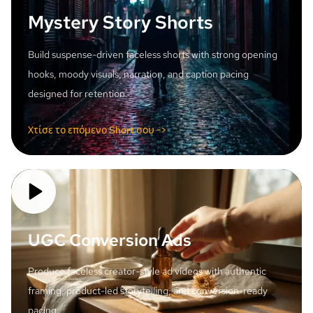
Mystery Story Shorts
Build suspense-driven faceless shorts with strong opening
hooks, moody visuals, narration, and caption pacing
designed for retention.
Χτίσε το επόμενο Short σου ->
UGC Conversion Ads
Produce faceless creator-style ad videos with authentic
framing, product-led storytelling, and conversion-ready
pacing.