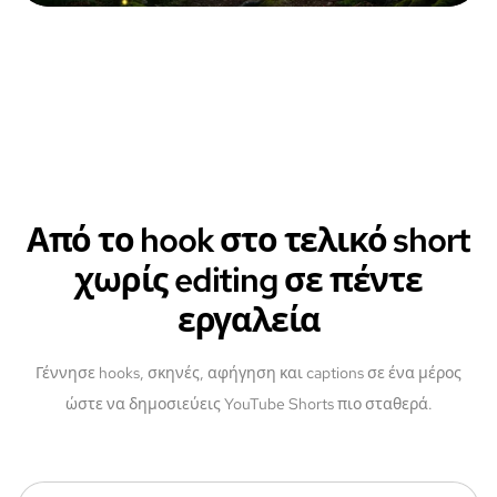
Από το hook στο τελικό short
χωρίς editing σε πέντε
εργαλεία
Γέννησε hooks, σκηνές, αφήγηση και captions σε ένα μέρος
ώστε να δημοσιεύεις YouTube Shorts πιο σταθερά.