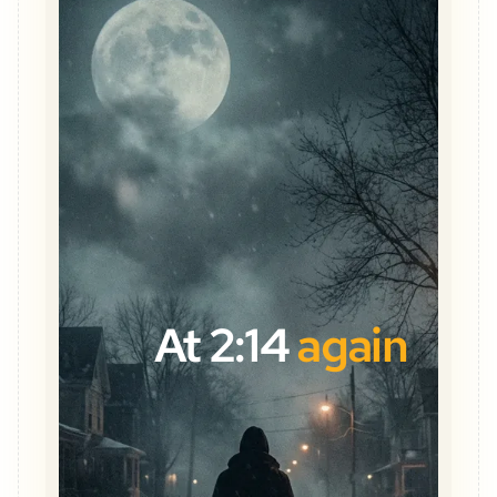
At 2:14
again