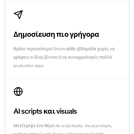
Δημοσίευση πιο γρήγορα
Βγάλε περισσότερα Shorts κάθε εβδομάδα χωρίς να
γράφεις ο ίδιος βίντεο ή να συναρμολογείς πολλά
production apps.
AI scripts και visuals
Μετέτρεψε ένα θέμα σε script beats, visual prompts,
εικόνες σκηνών και footage έτοιμο για κίνηση.