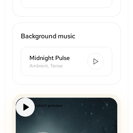
Background music
Midnight Pulse
Ambient, Tense
Mystery short preview