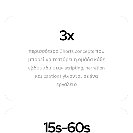
3x
περισσότερα Shorts concepts που
μπορεί να τεστάρει η ομάδα κάθε
εβδομάδα όταν scripting, narration
και captions γίνονται σε ένα
εργαλείο
15s-60s