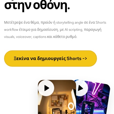
στην οθόνη.
Μετέτρεψε ένα θέμα, προϊόν ή storytelling angle σε ένα Shorts
workflow έτοιμο για δημοσίευση, με AI scripting, παραγωγή
visuals, voiceover, captions και κάθετο ρυθμό.
Ξεκίνα να δημιουργείς Shorts ->