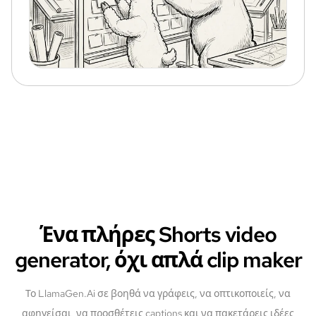
Ένα πλήρες Shorts video
generator, όχι απλά clip maker
Το LlamaGen.Ai σε βοηθά να γράφεις, να οπτικοποιείς, να
αφηγείσαι, να προσθέτεις captions και να πακετάρεις ιδέες