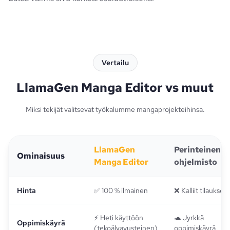
Vertailu
LlamaGen Manga Editor vs muut
Miksi tekijät valitsevat työkalumme mangaprojekteihinsa.
LlamaGen
Perinteinen
Ominaisuus
Manga Editor
ohjelmisto
Hinta
✅ 100 % ilmainen
❌ Kalliit tilaukset
⚡ Heti käyttöön
🐢 Jyrkkä
Oppimiskäyrä
(tekoälyavusteinen)
oppimiskäyrä