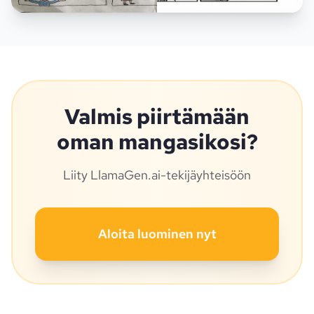
Valmis piirtämään
oman mangasikosi?
Liity LlamaGen.ai-tekijäyhteisöön
Aloita luominen nyt