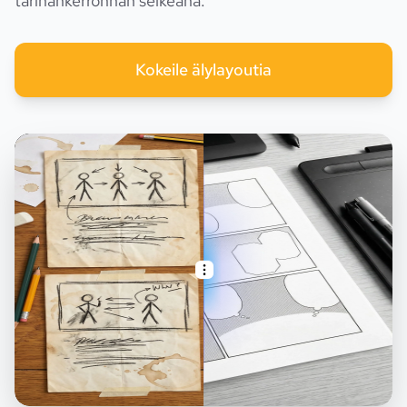
tarinankerronnan selkeänä.
Kokeile älylayoutia