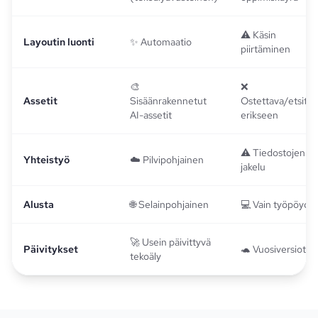
⚠️ Käsin
Layoutin luonti
✨ Automaatio
piirtäminen
🎨
❌
Assetit
Sisäänrakennetut
Ostettava/etsittä
AI-assetit
erikseen
⚠️ Tiedostojen
Yhteistyö
☁️ Pilvipohjainen
jakelu
Alusta
🌐 Selainpohjainen
💻 Vain työpöydäl
🚀 Usein päivittyvä
Päivitykset
🐢 Vuosiversiot
tekoäly