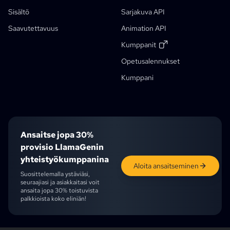
Sarjakuva Se
Generatiiviset Työnkulut
Sisältö
Sarjakuva API
AI-Satukirjageneraattori
Saavutettavuus
Animation API
Kuvasta Animeksi
AI-Manga-Käsikirjoitusgeneraattori
Mustavalkoinen Kuvansuodatin
AI-Mangan Väritys
Mangan Tekotyökalu
Manga-Kääntäjä
Anime Todellisuuteen
Anime-Hahmogeneraattori
Uusi
AI Pixel Art Generator
Uusi
Kumppanit
Työkalu Hahmon Esittelylehden Rajaukseen
Opetusalennukset
Opiskelija-Alennus
Sarjakuvapaneelin Segmentointityökalu
Kumppani
AI-Kerrosten Jakaja
Ansaitse jopa 30%
provisio LlamaGenin
yhteistyökumppanina
Aloita ansaitseminen
Suosittelemalla ystäviäsi,
seuraajiasi ja asiakkaitasi voit
ansaita jopa 30% toistuvista
palkkioista koko eliniän!