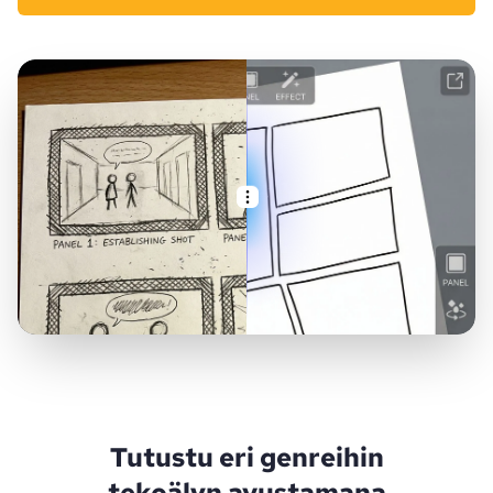
Tutustu eri genreihin
tekoälyn avustamana