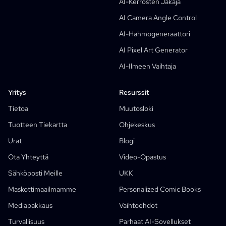
AI-Kerrosten Jakaja
Manga Text Bubble Generator
AI Camera Angle Control
Tekoälykuvakäsikirjoitusgeneraattori
AI-Hahmogeneraattori
AI Screenplay Editor
AI Pixel Art Generator
Ilmainen Kuvakäsikirjoituspohja
AI-Ilmeen Vaihtaja
Tekoälykäsikirjoitusgeneraattori
Camera Angle Control
Yritys
Resurssit
AI-Taustageneraattori
Tietoa
Muutosloki
AI Image Style Transfer
Tuotteen Tiekartta
Ohjekeskus
AI Pose Generator
Urat
Blogi
AI-Hahmogeneraattori
Ota Yhteyttä
Video-Opastus
AI-Hahmosuunnittelu
Sähköposti Meille
UKK
AI-Animegeneraattori
Maskottimaailmamme
Personalized Comic Books
Ominaisuudet
AI Comic Factory
Mediapakkaus
Vaihtoehdot
Tekoälytarinankirjoittaja
Lastenkirjan Tekijä
Turvallisuus
Parhaat AI-Sovellukset