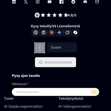
LinkedIn
X (Twitter)
Instagram
YouTube
Facebook group
Reddit
Discord
Email su
4.8/5
Kysy tekoälyltä LlamaGenistä
Suomi
Evästeasetukset
Pysy ajan tasalla
Sähköposti
*
Tuote
LlamaGenille
YHTEISTYÖKUMPPANIT
Käyttötapaukset
Tuote
Tekoälytyökalut
Ilmainen AI-Sarjakuvaruutujen Generaattori
Opettajat
OpenAI
Sarjakuva APIs
AI-Sarjakuvageneraattori
AI-Videogeneraattori