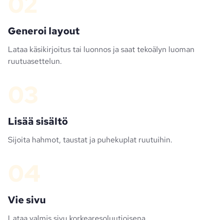
02
Generoi layout
Lataa käsikirjoitus tai luonnos ja saat tekoälyn luoman
ruutuasettelun.
03
Lisää sisältö
Sijoita hahmot, taustat ja puhekuplat ruutuihin.
04
Vie sivu
Lataa valmis sivu korkearesoluutioisena.