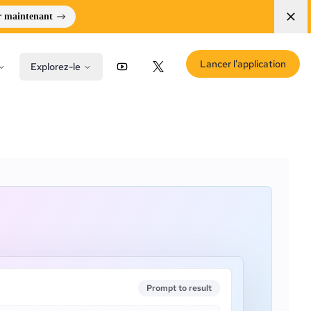
r maintenant
Lancer l'application
Explorez-le
YouTube
X (Twitter)
Prompt to result