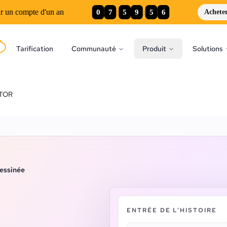
0
7
:
5
9
:
5
5
r un compte d'un an
Achete
Tarification
Communauté
Produit
Solutions
TOR
dessinée
ENTRÉE DE L’HISTOIRE