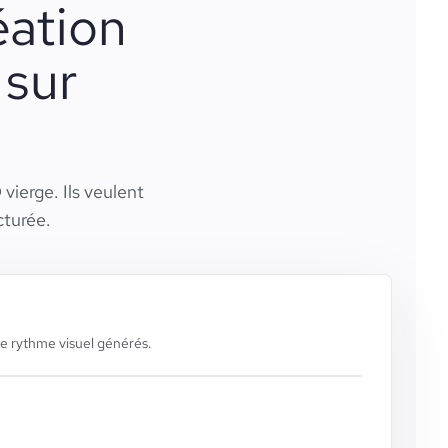
éation
 sur
vierge. Ils veulent
cturée.
le rythme visuel générés.