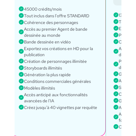
de
45000 crédits/mois
135000 c
Tout inclus dans l'offre STANDARD
Tout incl
Cohérence des personnages
Every fe
Accès au premier Agent de bande
dessinée au monde
Projets il
Bande dessinée en vidéo
Cohérenc
Exportez vos créations en HD pour la
Accès au
publication
dessinée
Création de personnages illimitée
Personnag
te
dessinée
Storyboards illimités
Génératio
Génération la plus rapide
Accès à 
Conditions commerciales générales
Suite lin
Modèles illimités
Conditio
Accès anticipé aux fonctionnalités
avancées de l'IA
Gestionn
Créez jusqu'à 40 vignettes par requête
Accès à 
Accès à t
fonctionn
Créez jus