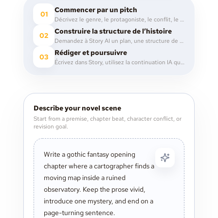
Commencer par un pitch
01
Décrivez le genre, le protagoniste, le conflit, le ton ou l’image d’ouverture que vous voulez explorer.
Construire la structure de l’histoire
02
Demandez à Story AI un plan, une structure de chapitres, les temps forts des scènes, les arcs de personnages ou des notes de worldbuilding.
Rédiger et poursuivre
03
Écrivez dans Story, utilisez la continuation IA quand vous avez besoin d’élan, puis révisez avec commentaires et notes.
Describe your novel scene
Start from a premise, chapter beat, character conflict, or
revision goal.