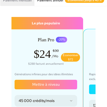
Paiement mensuel
Paiement annuel
Économisez jusqu'à 40 %
Le plus populaire
Plan Pro
-
20
%
$24
$30
ser
Économiser
/Mo
$72
$288
facturé annuellement
$69
Générations infinies pour des idées illimitées
Rapide, pour 
exclusif
Mettre à niveau
45 000 crédits/mois
s
135 000