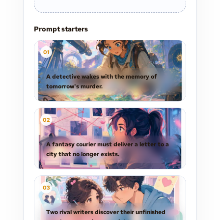
Prompt starters
0
1
A detective wakes with the memory of
tomorrow's murder.
0
2
A fantasy courier must deliver a letter to a
city that no longer exists.
0
3
Two rival writers discover their unfinished