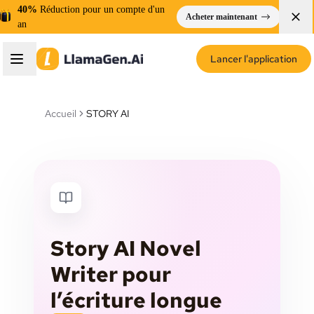
40%
Réduction pour un compte d'un
Acheter maintenant
an
Lancer l'application
Accueil
STORY AI
Story AI Novel
Writer pour
l’écriture longue