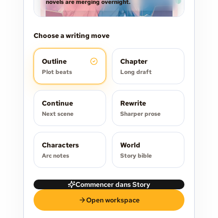
novels are merging overnight.
Choose a writing move
Outline
Chapter
Plot beats
Long draft
Continue
Rewrite
Next scene
Sharper prose
Characters
World
Arc notes
Story bible
Commencer dans Story
Open workspace