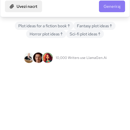
Uvezi nacrt
Generiraj
Plot ideas for a fiction book
↑
Fantasy plot ideas
↑
Horror plot ideas
↑
Sci-fi plot ideas
↑
10,000 Writers use LlamaGen.Ai