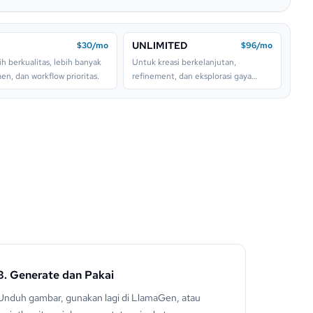
UNLIMITED
$30/mo
$96/mo
ih berkualitas, lebih banyak
Untuk kreasi berkelanjutan,
en, dan workflow prioritas.
refinement, dan eksplorasi gaya
berat.
3. Generate dan Pakai
Unduh gambar, gunakan lagi di LlamaGen, atau