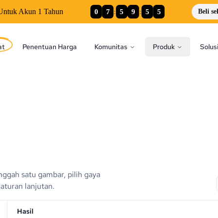
0
7
:
5
9
:
5
4
Untuk Akun 1 Tahun
Beli s
at
Penentuan Harga
Komunitas
Produk
Solus
ggah satu gambar, pilih gaya
aturan lanjutan.
Hasil