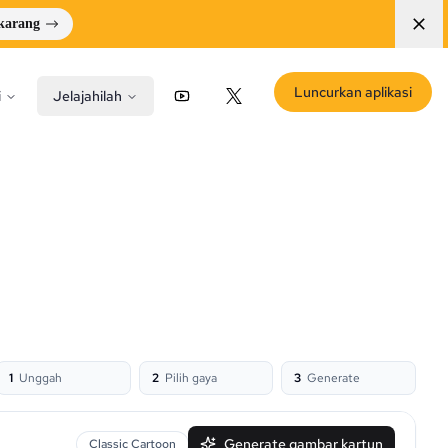
ekarang
Luncurkan aplikasi
i
Jelajahilah
YouTube
X (Twitter)
1
Unggah
2
Pilih gaya
3
Generate
Generate gambar kartun
Classic Cartoon