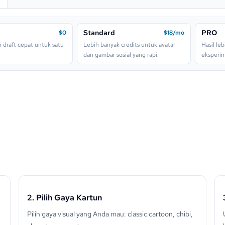
ut.
rom dan tekstur pensil.
Standard
PRO
$0
$18/mo
 draft cepat untuk satu
Lebih banyak credits untuk avatar
Hasil leb
tar dan tekstur cat kaya.
dan gambar sosial yang rapi.
eksperim
r tegas dan polish cover game.
 bayangan dramatis.
an dan pesona minifigure.
2. Pilih Gaya Kartun
Pilih gaya visual yang Anda mau: classic cartoon, chibi,