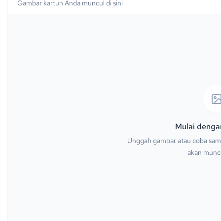
Gambar kartun Anda muncul di sini
Mulai dengan
k mobile.
 tone, dan detail ekspresif.
Unggah gambar atau coba sampe
akan muncul
dengan pencahayaan dramatis.
h dan garis bersih.
an shading datar sederhana.