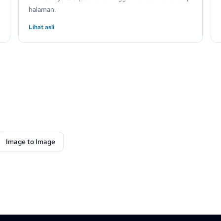
halaman.
Lihat asli
Image to Image