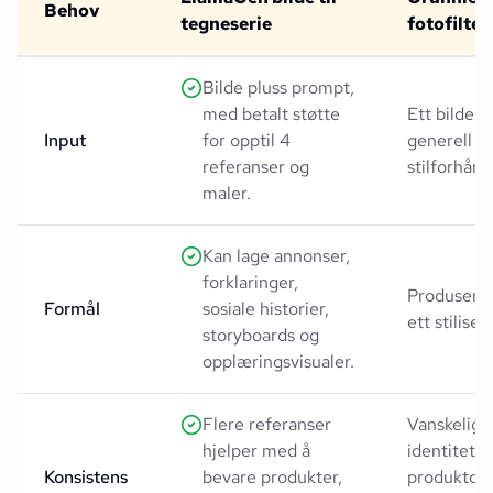
Behov
tegneserie
fotofilter
Bilde pluss prompt,
med betalt støtte
Ett bilde o
Input
for opptil 4
generell
referanser og
stilforhånd
maler.
Kan lage annonser,
forklaringer,
Produserer
Formål
sosiale historier,
ett stiliser
storyboards og
opplæringsvisualer.
Flere referanser
Vanskelig 
hjelper med å
identitet e
Konsistens
bevare produkter,
produktdet