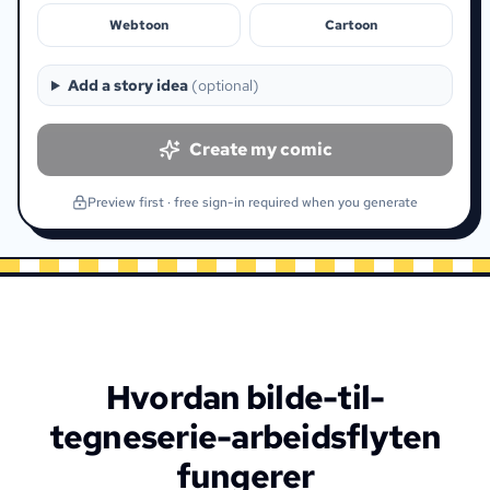
Webtoon
Cartoon
Add a story idea
(
optional
)
Create my comic
Preview first · free sign-in required when you generate
Hvordan bilde-til-
tegneserie-arbeidsflyten
fungerer