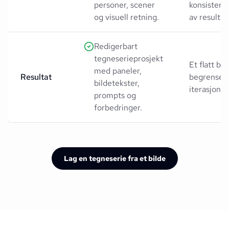
personer, scener
konsistent
og visuell retning.
av resultat
Redigerbart
tegneserieprosjekt
Et flatt bi
med paneler,
Resultat
begrensed
bildetekster,
iterasjons
prompts og
forbedringer.
Lag en tegneserie fra et bilde