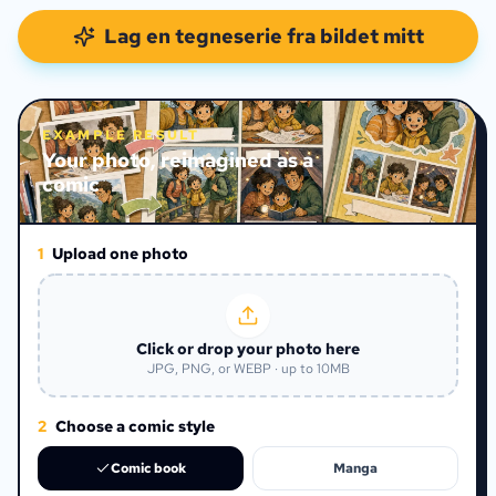
Lag en tegneserie fra bildet mitt
EXAMPLE RESULT
Your photo, reimagined as a
comic
1
Upload one photo
Click or drop your photo here
JPG, PNG, or WEBP · up to 10MB
2
Choose a comic style
Comic book
Manga