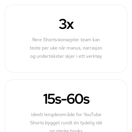
3x
flere Shorts‑konsepter team kan
teste per uke når manus, narrasjon
og undertekster skjer i ett verktøy
15s-60s
ideelt lengdeområde for YouTube
Shorts bygget rundt én tydelig idé
og sterke hooks