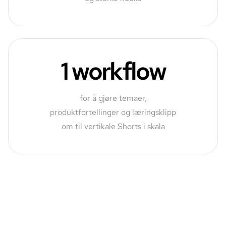
1 workflow
for å gjøre temaer,
produktfortellinger og læringsklipp
om til vertikale Shorts i skala