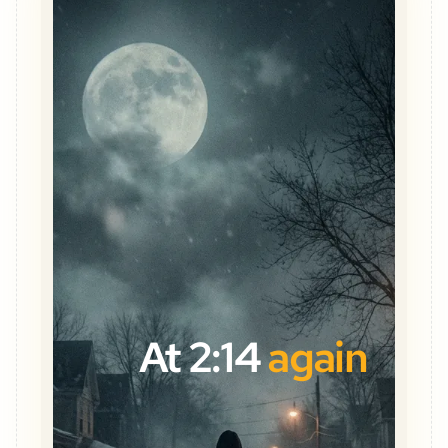
At 2:14
again