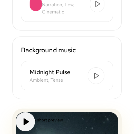
Narration, Low,
Cinematic
Background music
Midnight Pulse
Ambient, Tense
Mystery short preview