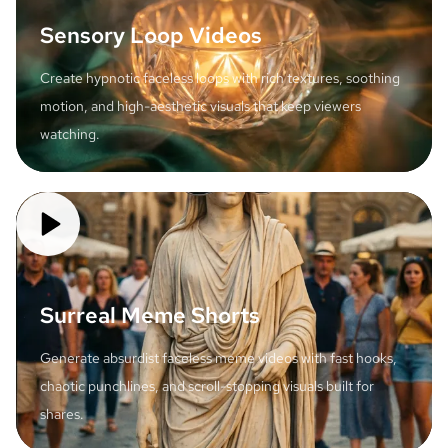
Sensory Loop Videos
Create hypnotic faceless loops with rich textures, soothing
motion, and high-aesthetic visuals that keep viewers
watching.
Surreal Meme Shorts
Generate absurdist faceless meme videos with fast hooks,
chaotic punchlines, and scroll-stopping visuals built for
shares.