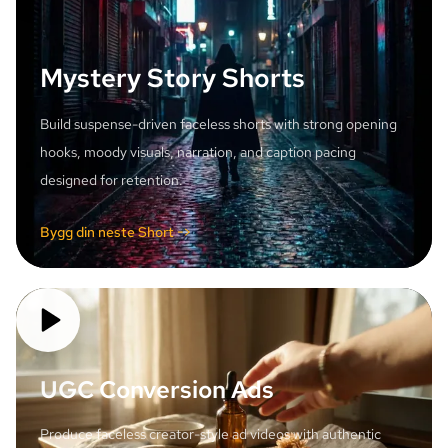
Mystery Story Shorts
Build suspense-driven faceless shorts with strong opening
hooks, moody visuals, narration, and caption pacing
designed for retention.
Bygg din neste Short ->
UGC Conversion Ads
Produce faceless creator-style ad videos with authentic