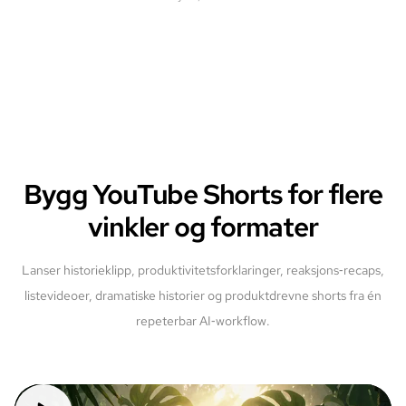
Bygg YouTube Shorts for flere
vinkler og formater
Lanser historieklipp, produktivitetsforklaringer, reaksjons‑recaps,
listevideoer, dramatiske historier og produktdrevne shorts fra én
repeterbar AI‑workflow.