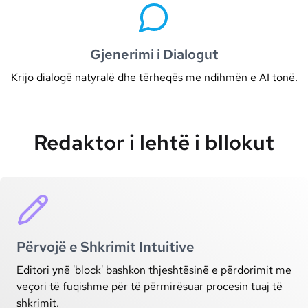
Gjenerimi i Dialogut
Krijo dialogë natyralë dhe tërheqës me ndihmën e AI tonë.
Redaktor i lehtë i bllokut
Përvojë e Shkrimit Intuitive
Editori ynë 'block' bashkon thjeshtësinë e përdorimit me
veçori të fuqishme për të përmirësuar procesin tuaj të
shkrimit.