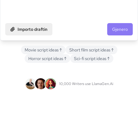
Importo draftin
Gjenero
Movie script ideas
↑
Short film script ideas
↑
Horror script ideas
↑
Sci-fi script ideas
↑
10,000 Writers use LlamaGen.Ai