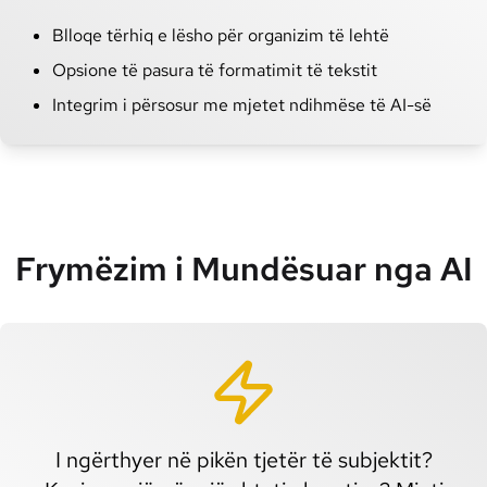
Blloqe tërhiq e lësho për organizim të lehtë
Opsione të pasura të formatimit të tekstit
Integrim i përsosur me mjetet ndihmëse të AI-së
Frymëzim i Mundësuar nga AI
I ngërthyer në pikën tjetër të subjektit?