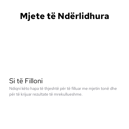
Mjete të Ndërlidhura
Si të Filloni
Ndiqni këto hapa të thjeshtë për të filluar me mjetin tonë dhe
për të krijuar rezultate të mrekullueshme.