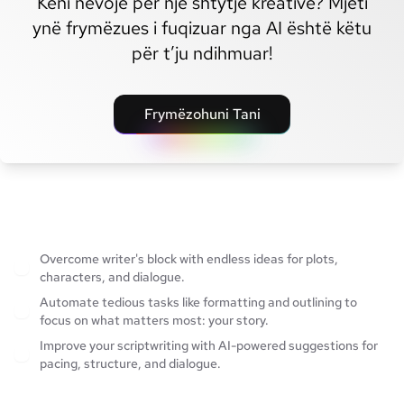
Keni nevojë për një shtytje kreative? Mjeti
ynë frymëzues i fuqizuar nga AI është këtu
për t’ju ndihmuar!
Frymëzohuni Tani
Overcome writer's block with endless ideas for plots,
characters, and dialogue.
Automate tedious tasks like formatting and outlining to
focus on what matters most: your story.
Improve your scriptwriting with AI-powered suggestions for
pacing, structure, and dialogue.