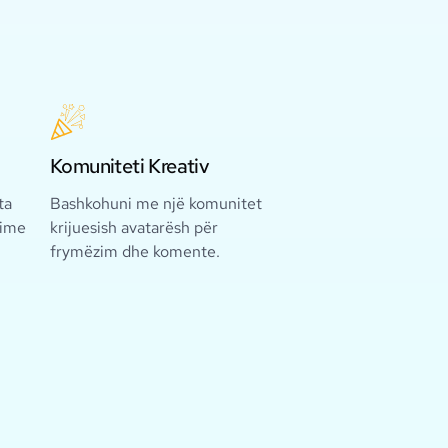
Komuniteti Kreativ
ta
Bashkohuni me një komunitet
sime
krijuesish avatarësh për
frymëzim dhe komente.