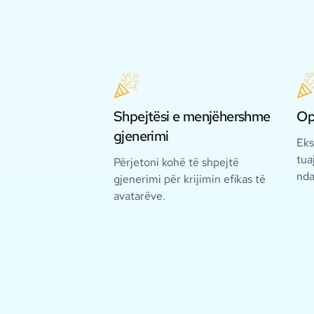
Shpejtësi e menjëhershme
Op
gjenerimi
Eks
tua
Përjetoni kohë të shpejtë
nda
gjenerimi për krijimin efikas të
avatarëve.