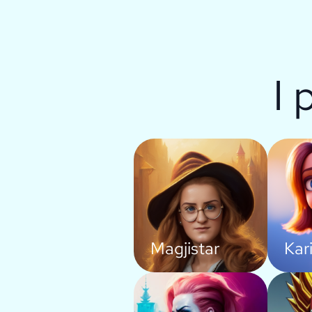
I 
Magjistar
Kar