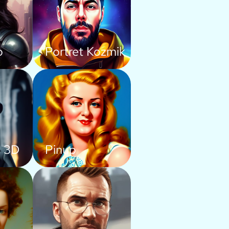
o
Portret Kozmik
 3D
Pinup