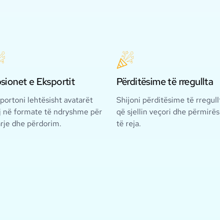
sionet e Eksportit
Përditësime të rregullta
portoni lehtësisht avatarët
Shijoni përditësime të rregull
j në formate të ndryshme për
që sjellin veçori dhe përmirë
rje dhe përdorim.
të reja.