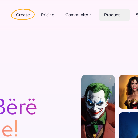
Create
Pricing
Community
Product
S
Bërë
e!