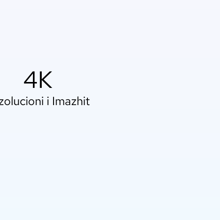
4K
olucioni i Imazhit