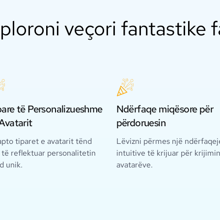
ploroni veçori fantastike f
pare të Personalizueshme
Ndërfaqe miqësore për
Avatarit
përdoruesin
pto tiparet e avatarit tënd
Lëvizni përmes një ndërfaqej
 të reflektuar personalitetin
intuitive të krijuar për krijimi
d unik.
avatarëve.