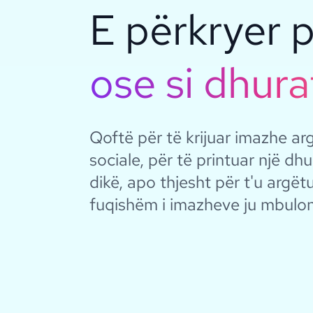
E përkryer p
ose si dhura
Qoftë për të krijuar imazhe ar
sociale, për të printuar një dh
dikë, apo thjesht për t'u argëtu
fuqishëm i imazheve ju mbulon