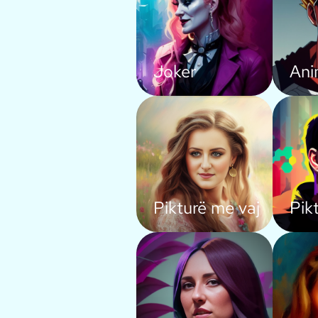
Joker
An
Pikturë me vaj
Pikt