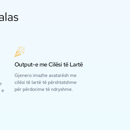
alas
Output-e me Cilësi të Lartë
Gjenero imazhe avatarësh me
cilësi të lartë të përshtatshme
e
për përdorime të ndryshme.
n e