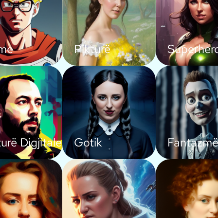
ime
Pikturë
Superher
urë Digjitale
Gotik
Fantazmë