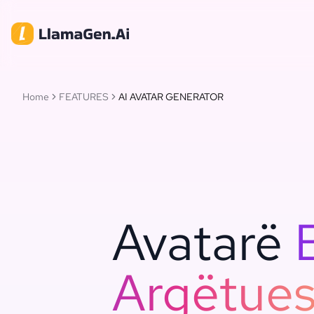
Home
FEATURES
AI AVATAR GENERATOR
Avatarë
Argëtues