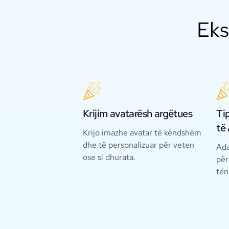
Eks
Krijim avatarësh argëtues
Ti
të 
Krijo imazhe avatar të këndshëm
dhe të personalizuar për veten
Ada
ose si dhurata.
për
tën