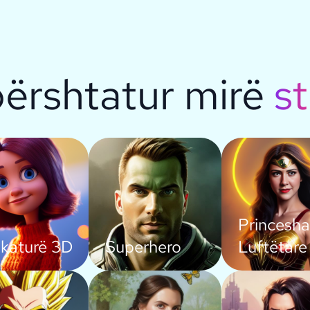
përshtatur mirë
st
Princesha
ikaturë 3D
Superhero
Luftëtare