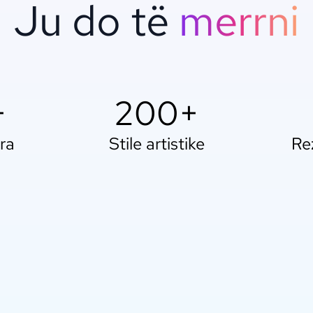
Ju do të
merrni
+
200+
ra
Stile artistike
Rez