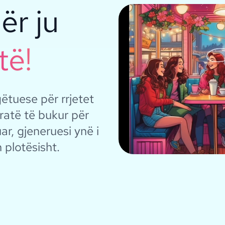
ër ju
të!
gëtuese për rrjetet
uratë të bukur për
ar, gjeneruesi ynë i
 plotësisht.