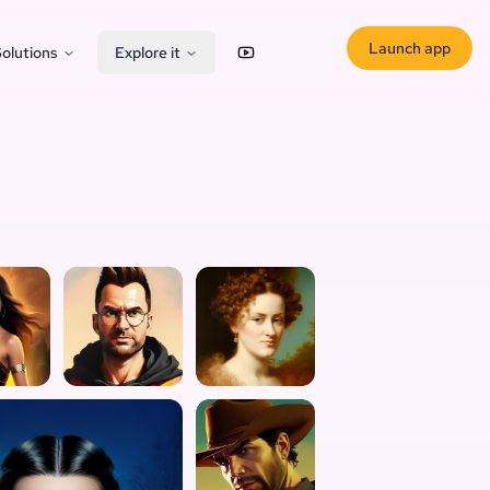
Launch app
olutions
Explore it
YouTube
X (Twitter)