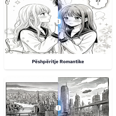
Pëshpëritje Romantike