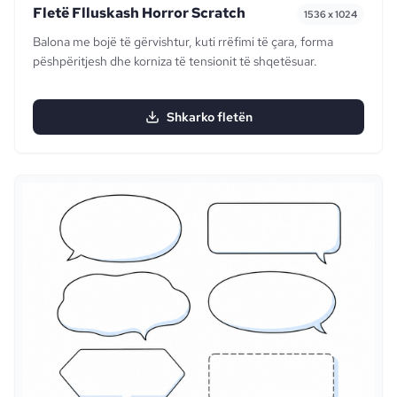
Fletë Flluskash Horror Scratch
1536 x 1024
Balona me bojë të gërvishtur, kuti rrëfimi të çara, forma
pëshpëritjesh dhe korniza të tensionit të shqetësuar.
Shkarko fletën