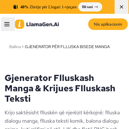
40%
Zbritje për Llogari 1-vjeçare
Bli tani
Nis aplikacionin
Ballina
GJENERATOR PËR FLLUSKA BISEDE MANGA
Gjenerator Flluskash
Manga & Krijues Flluskash
Teksti
Krijo saktësisht flluskën që njerëzit kërkojnë: flluska
dialogu manga, flluska teksti komik, balona dialogu