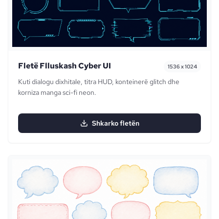
Fletë Flluskash Cyber UI
1536 x 1024
Kuti dialogu dixhitale, titra HUD, konteinerë glitch dhe
korniza manga sci-fi neon.
Shkarko fletën