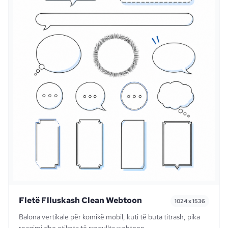
Fletë Flluskash Clean Webtoon
1024 x 1536
Balona vertikale për komikë mobil, kuti të buta titrash, pika
reagimi dhe etiketa të rregullta webtoon.