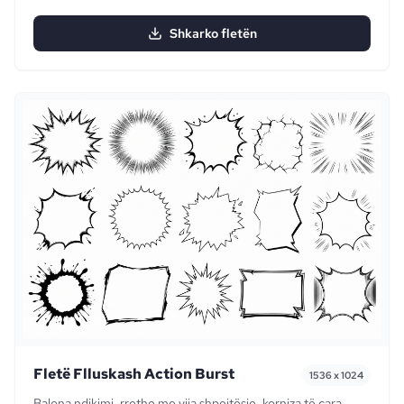
Shkarko fletën
Fletë Flluskash Action Burst
1536 x 1024
Balona ndikimi, rrethe me vija shpejtësie, korniza të çara,