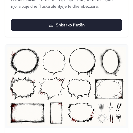
njolla boje dhe flluska ulëritjeje të dhëmbëzuara.
Shkarko fletën