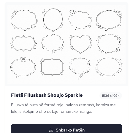
Fletë Flluskash Shoujo Sparkle
1536 x 1024
Flluska të buta në formë reje, balona zemrash, korniza me
lule, shkëlqime dhe detaje romantike manga.
Shkarko fletën