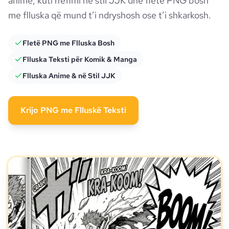
anime, kuti rrëfimi në stil JJK dhe fletë PNG bosh
me flluska që mund t’i ndryshosh ose t’i shkarkosh.
Fletë PNG me Flluska Bosh
Flluska Teksti për Komik & Manga
Flluska Anime & në Stil JJK
Krijo PNG me Flluskë Teksti