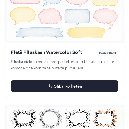
Fletë Flluskash Watercolor Soft
1536 x 1024
Flluska dialogu me akuarel pastel, etiketa të buta titrash, re
komode dhe korniza të buta të pikturuara.
Shkarko fletën