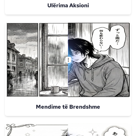
Ulërima Aksioni
Mendime të Brendshme