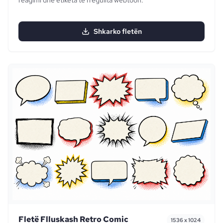
Shkarko fletën
Fletë Flluskash Retro Comic
1536 x 1024