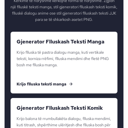
Kërkime të ndryshme kërkojnë forma të ndryshme. Zgjidh
një flluskë teksti manga, stil gjeneratori flluskash teksti komik,
flluskë dialogu anime ose stil gjeneratori flluskash teksti JJK
para se të shkarkosh asetet PNG.
Gjenerator Flluskash Teksti Manga
Krijo flluska të pastra dialogu manga, kuti vertikale
teksti, korniza rrëfimi, flluska mendimi dhe fletë PNG
bosh me flluska manga.
Krijo flluska teksti manga
Gjenerator Flluskash Teksti Komik
Krijo balona të rrumbullakëta dialogu, flluska mendimi,
kuti titrash, shpërthime ulëritjesh dhe flluska bosh për