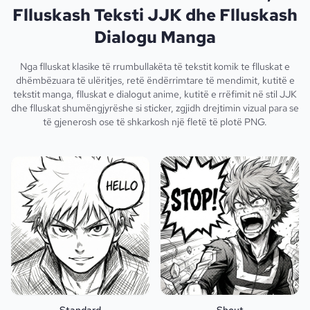
Flluskash Teksti JJK dhe Flluskash
Dialogu Manga
Nga flluskat klasike të rrumbullakëta të tekstit komik te flluskat e
dhëmbëzuara të ulëritjes, retë ëndërrimtare të mendimit, kutitë e
tekstit manga, flluskat e dialogut anime, kutitë e rrëfimit në stil JJK
dhe flluskat shumëngjyrëshe si sticker, zgjidh drejtimin vizual para se
të gjenerosh ose të shkarkosh një fletë të plotë PNG.