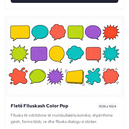
Fletë Flluskash Color Pop
1536 x 1024
Flluska të ndritshme të rrumbullakëta komiksi, shpërthime
yjesh, forma blob, re dhe flluska dialogu si sticker.