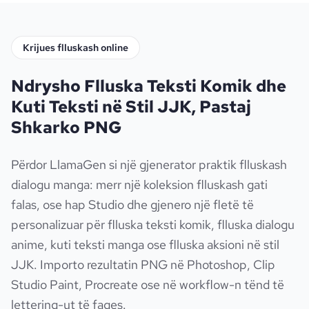
Krijues flluskash online
Ndrysho Flluska Teksti Komik dhe
Kuti Teksti në Stil JJK, Pastaj
Shkarko PNG
Përdor LlamaGen si një gjenerator praktik flluskash
dialogu manga: merr një koleksion flluskash gati
falas, ose hap Studio dhe gjenero një fletë të
personalizuar për flluska teksti komik, flluska dialogu
anime, kuti teksti manga ose flluska aksioni në stil
JJK. Importo rezultatin PNG në Photoshop, Clip
Studio Paint, Procreate ose në workflow-n tënd të
lettering-ut të faqes.