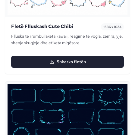
Fletë Flluskash Cute Chibi
1536 x 1024
Flluska të rrumbullakëta kawaii, reagime të vogla, zemra, yje,
shenja skuqjeje dhe etiketa miqësore.
Shkarko fletën