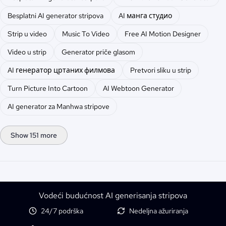
Besplatni AI generator stripova
AI манга студио
Strip u video
Music To Video
Free AI Motion Designer
Video u strip
Generator priče glasom
AI генератор цртаних филмова
Pretvori sliku u strip
Turn Picture Into Cartoon
AI Webtoon Generator
AI generator za Manhwa stripove
Show 151 more
Vodeći budućnost AI generisanja stripova
24/7 podrška
Nedeljna ažuriranja