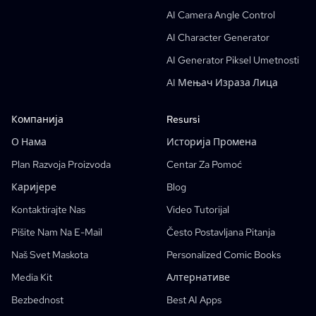
Generator Tekstualnih Oblaka Za Mange
AI Camera Angle Control
AI Generator Storiborda
AI Character Generator
AI Screenplay Editor
AI Generator Piksel Umetnosti
Besplatni Predložak Za Storyboard
AI Мењач Израза Лица
AI Generator Scenarija
Camera Angle Control
Компанија
Resursi
AI Background Generator
О Нама
Историја Промена
AI Image Style Transfer
Plan Razvoja Proizvoda
Centar Za Pomoć
AI Pose Generator
Каријере
Blog
AI Character Generator
Kontaktirajte Nas
Video Tutorijal
AI Дизајн Ликова
Pišite Nam Na E-Mail
Često Postavljana Pitanja
AI Генератор Анимеа
Naš Svet Maskota
Personalized Comic Books
Могућности
AI Comic Factory
Media Kit
Алтернативе
AI Pisac Priča
Креирање Дечје Књиге
Bezbednost
Best AI Apps
Taj Strip