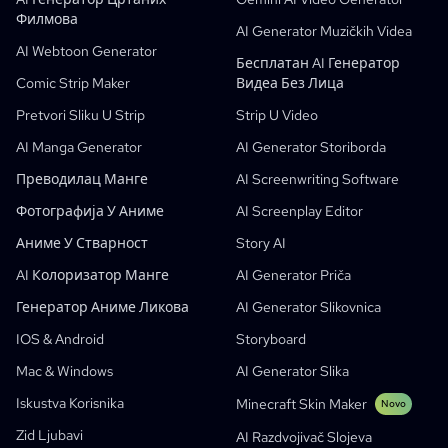
Филмова
Besplatni AI Generator Stripova
Nastavnici I Učenici
SHOTDECK
Маркетинг Садржаја
AI Generator Muzičkih Videa
AI Webtoon Generator
AI Манга Студио
Obrazovanje
Black Forest Labs
Marketing Proizvoda
Бесплатан AI Генератор
Comic Strip Maker
Видеа Без Лица
Strip U Video
Music To Video
Novo
Free AI Motion Designer
Enterprise
Repliciraj
Graph Comics For Dynamic Graphs
Pretvori Sliku U Strip
Strip U Video
Video U Strip
Startapi
ElevenLabs
Enterprise
AI Manga Generator
AI Generator Storiborda
Креатори
Otvoreni Kod
Comflowy
OmniAudio
Generator Priče Glasom
Секвенцијална Уметност
PuppyAgent
AI Alati Za Nastavnike I Učenike
Преводилац Манге
AI Screenwriting Software
Kusa
AI Генератор Цртаних Филмова
AI Generator Videa
Фотографија У Аниме
AI Screenplay Editor
Pretvori Sliku U Strip
Креирање Дечје Књиге
Аниме У Стварност
Story AI
Turn Picture Into Cartoon
AI Generator Slikovnica
AI Колоризатор Манге
AI Generator Priča
AI Webtoon Generator
AI Едукативни Стрипови
Генератор Аниме Ликова
AI Generator Slikovnica
Generativni Tokovi Rada
AI Generator Za Manhwa Stripove
Novo
IOS & Android
Storyboard
Webtooni
AI Manga Generator
Novo
Mac & Windows
AI Generator Slika
Social Media Comics
Iskustva Korisnika
Minecraft Skin Maker
Novo
Bible Comic Maker
Zid Ljubavi
AI Razdvojivač Slojeva