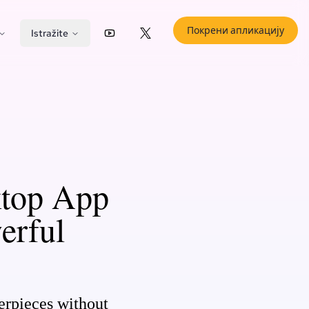
Покрени апликацију
Istražite
YouTube
X (Twitter)
top App
erful
erpieces without