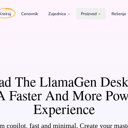
Kreiraj
Cenovnik
Zajednica
Proizvod
Rešenja
ad The LlamaGen Desk
A Faster And More Pow
Experience
copilot, fast and minimal. Create your mast