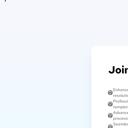
Join
Enhance
resoluti
Profess
templat
Advance
process
Seamless