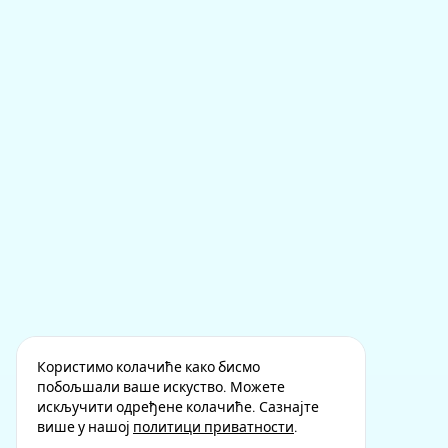
Користимо колачиће како бисмо
побољшали ваше искуство. Можете
искључити одређене колачиће. Сазнајте
више у нашој
политици приватности
.