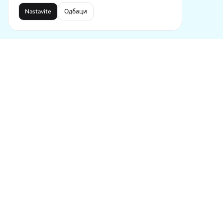
Nastavite
Одбаци
Vodeći budućnost AI generisanja stripova
24
Tell LlamaGen what you want to make