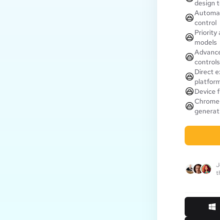
design t
Automat
control
Priority
models
Advance
controls
Direct e
platfor
Device f
Chrome 
generati
J
t