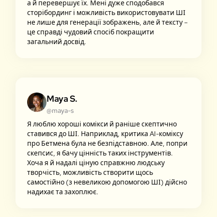
а й перевершує їх. Мені дуже сподобався
сторібординг і можливість використовувати ШІ
не лише для генерації зображень, але й тексту –
це справді чудовий спосіб покращити
загальний досвід.
Maya S.
@maya-s
Я люблю хороші комікси й раніше скептично
ставився до ШІ. Наприклад, критика AI-коміксу
про Бетмена була не безпідставною. Але, попри
скепсис, я бачу цінність таких інструментів.
Хоча я й надалі ціную справжню людську
творчість, можливість створити щось
самостійно (з невеликою допомогою ШІ) дійсно
надихає та захоплює.