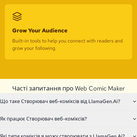
Grow Your Audience
Built-in tools to help you connect with readers and
grow your following.
Часті запитання про Web Comic Maker
Що таке Створювач веб-коміксів від LlamaGen.Ai?
Як працює Створювач веб-коміксів?
Які типи коміксів я можу створювати з LlamaGen.Ai?