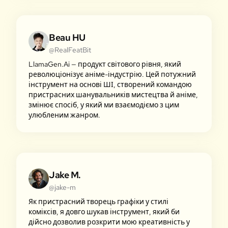
Beau HU
@RealFeatBit
LlamaGen.Ai — продукт світового рівня, який
революціонізує аніме-індустрію. Цей потужний
інструмент на основі ШІ, створений командою
пристрасних шанувальників мистецтва й аніме,
змінює спосіб, у який ми взаємодіємо з цим
улюбленим жанром.
Jake M.
@jake-m
Як пристрасний творець графіки у стилі
коміксів, я довго шукав інструмент, який би
дійсно дозволив розкрити мою креативність у