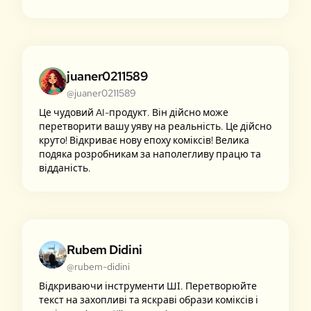
juaner0211589
@juaner0211589
Це чудовий AI-продукт. Він дійсно може
перетворити вашу уяву на реальність. Це дійсно
круто! Відкриває нову епоху коміксів! Велика
подяка розробникам за наполегливу працю та
відданість.
Rubem Didini
@rubem-didini
Відкриваючи інструменти ШІ. Перетворюйте
текст на захопливі та яскраві образи коміксів і