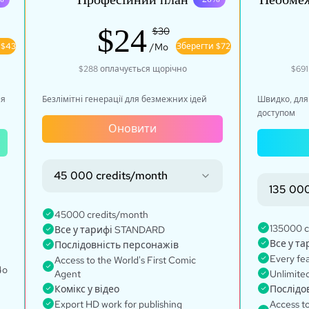
$24
$30
 $43
/Mo
Зберегти $72
$288
оплачується щорічно
$691
ля
Безлімітні генерації для безмежних ідей
Швидко, для
доступом
Оновити
45 000 credits/month
135 000
45000 credits/month
135000 c
Все у тарифі STANDARD
Все у т
Послідовність персонажів
Every fe
Access to the World's First Comic
4o
Agent
Unlimited
Комікс у відео
Послідо
Export HD work for publishing
Access to