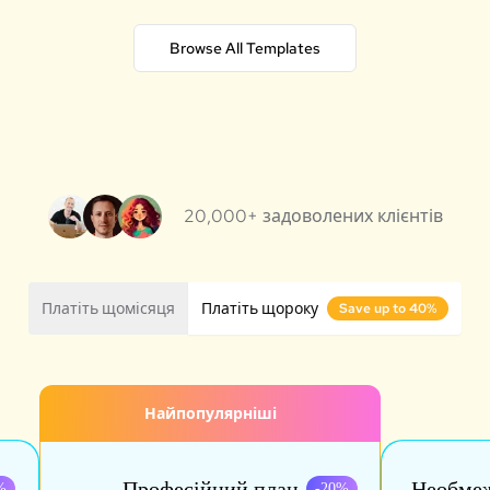
Browse All Templates
20,000+ задоволених клієнтів
Платіть щомісяця
Платіть щороку
Save up to 40%
Найпопулярніші
Професійний план
Необмеж
%
-
20
%