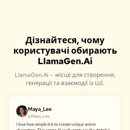
Дізнайтеся, чому
користувачі обирають
LlamaGen.Ai
LlamaGen.Ai — місце для створення,
генерації та взаємодії із ШІ.
Maya_Lee
@Maya_Lee
I love how simple it is to create unique anime