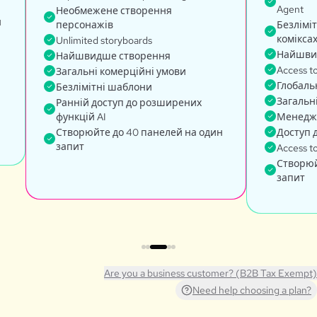
Agent
Необмежене створення
н
персонажів
Безлімі
комікса
Unlimited storyboards
Найшвид
Найшвидше створення
Access t
Загальні комерційні умови
Глобаль
Безлімітні шаблони
Загальн
Ранній доступ до розширених
функцій AI
Менедже
Створюйте до 40 панелей на один
Доступ д
запит
Access to
Створюй
запит
Are you a business customer? (B2B Tax Exempt)
Need help choosing a plan?