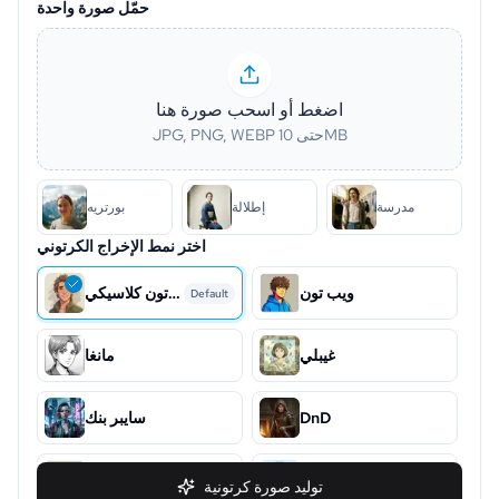
حمّل صورة واحدة
اضغط أو اسحب صورة هنا
JPG, PNG, WEBP حتى 10MB
مدرسة
إطلالة
بورتريه
اختر نمط الإخراج الكرتوني
ويب تون
كرتون كلاسيكي
Default
غيبلي
مانغا
DnD
سايبر بنك
Snoopy
Chibi
توليد صورة كرتونية