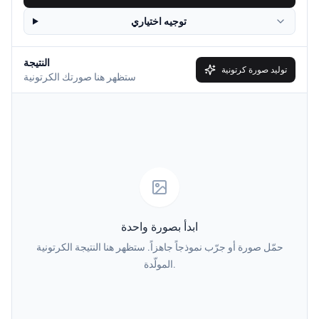
توجيه اختياري
Disney
Clay
النتيجة
Simpson
South Park
توليد صورة كرتونية
ستظهر هنا صورتك الكرتونية
Family Guy
Muppet
Line Art
Caricature
Watercolor
Van Gogh
ابدأ بصورة واحدة
Oil Painting
Minecraft
حمّل صورة أو جرّب نموذجاً جاهزاً. ستظهر هنا النتيجة الكرتونية
المولّدة.
GTA
PS2
Pixel
Dark Fantasy