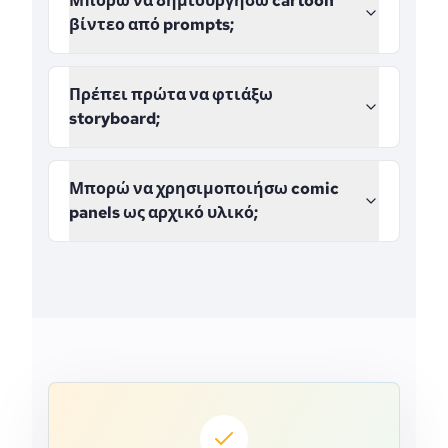
Μπορώ να δημιουργήσω cartoon
βίντεο από prompts;
Πρέπει πρώτα να φτιάξω
storyboard;
Μπορώ να χρησιμοποιήσω comic
panels ως αρχικό υλικό;