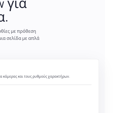
w για
α.
υθίες με πρόθεση
μια σελίδα με απλά
σα κάμερας και τους ρυθμούς χαρακτήρων.