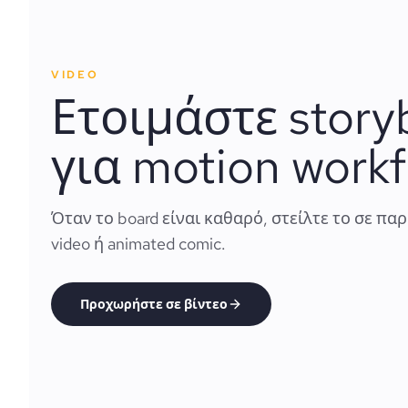
VIDEO
Ετοιμάστε story
για motion workf
Όταν το board είναι καθαρό, στείλτε το σε πα
video ή animated comic.
Προχωρήστε σε βίντεο