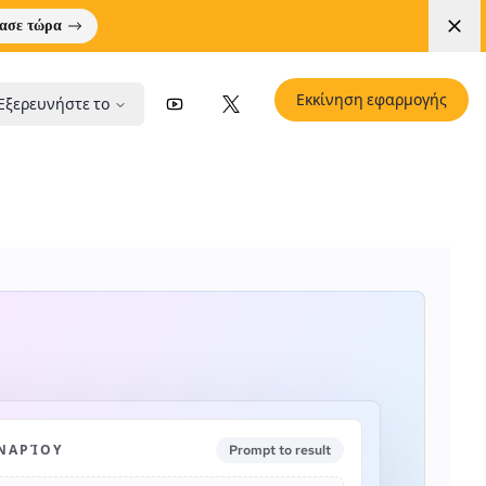
ασε τώρα
Εκκίνηση εφαρμογής
Εξερευνήστε το
YouTube
X (Twitter)
ΝΑΡΊΟΥ
Prompt to result