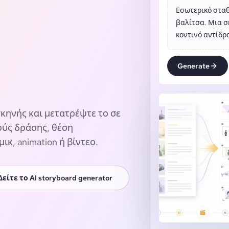
Εσωτερικό σταθ
βαλίτσα. Μια σκ
κοντινό αντίδρ
Generate
κηνής και μετατρέψτε το σε
ούς δράσης, θέση
κ, animation ή βίντεο.
Δείτε το AI storyboard generator