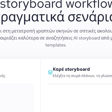
storyboard workflo
ραγματικά σενάρι
ει στη μετατροπή γραπτών σκηνών σε οπτικές ακολο
αιριάζει καλύτερα σε αναζητήσεις AI storyboard από 
templates.
Καρέ storyboard
νής.
Ελέγξτε τη σειρά πλάνων, τη γλώσ