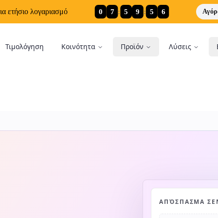
0
7
:
5
9
:
5
5
ια ετήσιο λογαριασμό
Αγόρ
Τιμολόγηση
Κοινότητα
Προϊόν
Λύσεις
ΑΠΌΣΠΑΣΜΑ ΣΕ