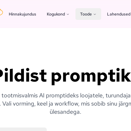
Hinnakujundus
Kogukond
Toode
Lahendused
ildist prompti
 tootmisvalmis AI promptideks loojatele, turundajat
. Vali vorming, keel ja workflow, mis sobib sinu jär
ülesandega.