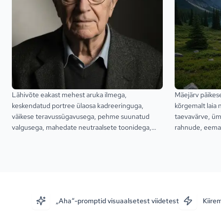
Lähivõte eakast mehest aruka ilmega,
Mäejärv päikese
keskendatud portree ülaosa kadreeringuga,
kõrgemalt laia
väikese teravussügavusega, pehme suunatud
taevavärve, ümb
valgusega, mahedate neutraalsete toonidega,
rahnude, eema
tekstuurse hallikasvalge juukse, heleda nahaga ja
loodusliku vast
tumeda taustaga, mis hoiab tähelepanu näol.
atmosfääriga.
„Aha“-promptid visuaalsetest viidetest
Kiire