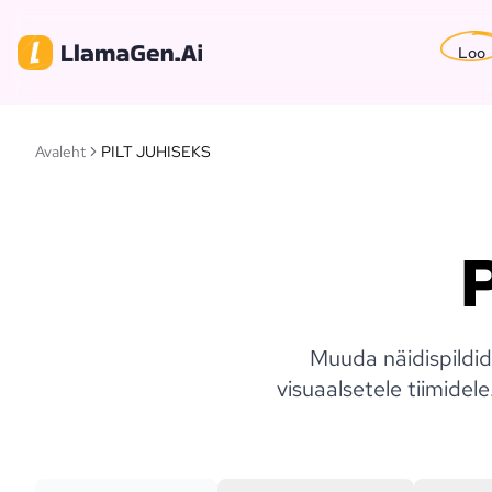
Loo
Avaleht
PILT JUHISEKS
P
Muuda näidispildid
visuaalsetele tiimidele