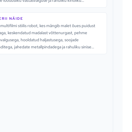
 loodusliku vastasvalguse ja rahuliku kinoliku
fääriga.
RII NÄIDE
multifilmi stiilis robot, kes mängib malet õues puidust
taga, keskendatud madalast võttenurgast, pehme
valgusega, hooldatud haljastusega, soojade
ditega, jahedate metallpindadega ja rahuliku sinise
ga.