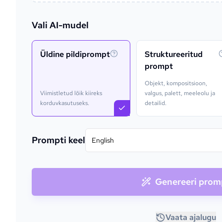
Vali AI-mudel
Üldine pildiprompt
Struktureeritud
prompt
Objekt, kompositsioon,
Viimistletud lõik kiireks
valgus, palett, meeleolu ja
korduvkasutuseks.
detailid.
Prompti keel
English
Genereeri prom
Vaata ajalugu