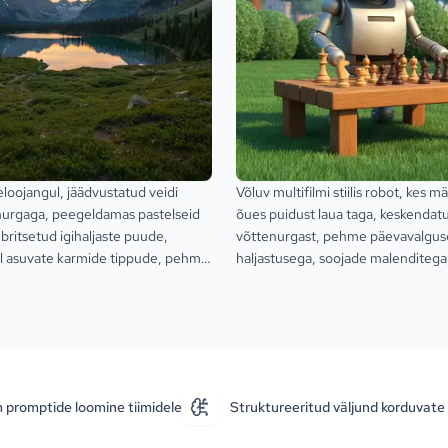
loojangul, jäädvustatud veidi
Võluv multifilmi stiilis robot, kes 
 nurgaga, peegeldamas pastelseid
õues puidust laua taga, keskendat
ritsetud igihaljaste puude,
võttenurgast, pehme päevavalgus
l asuvate karmide tippude, pehme
haljastusega, soojade malenditega
asvalguse ja rahuliku kinoliku
metallpindadega ja rahuliku sinise
m promptide loomine tiimidele
Struktureeritud väljund korduvate