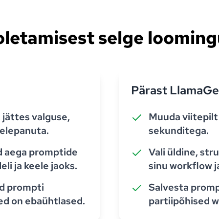
oletamisest selge looming
Pärast LlamaGe
, jättes valguse,
Muuda viitepil
helepanuta.
sekunditega.
ad aega promptide
Vali üldine, st
li ja keele jaoks.
sinu workflow j
ud prompti
Salvesta prompt
sed on ebaühtlased.
partiipõhised 