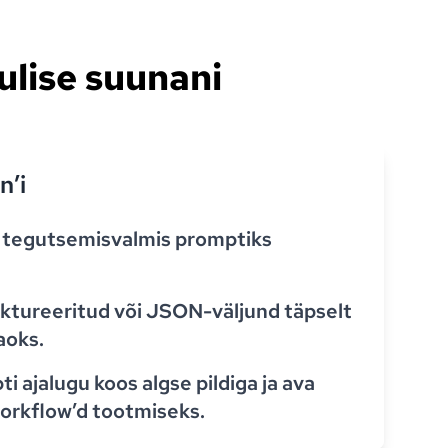
ulise suunani
n’i
t tegutsemisvalmis promptiks
ruktureeritud või JSON-väljund täpselt
aoks.
i ajalugu koos algse pildiga ja ava
workflow’d tootmiseks.