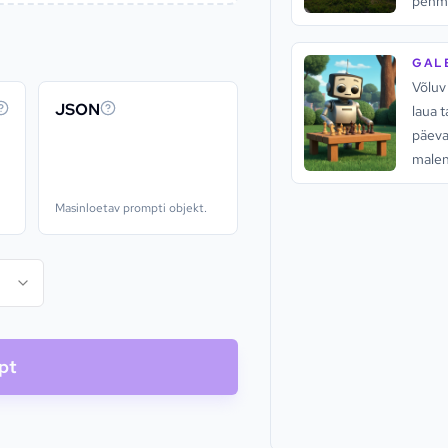
pehme
atmos
GALE
Võluv 
JSON
laua 
päeva
malen
taeva
Masinloetav prompti objekt.
pt