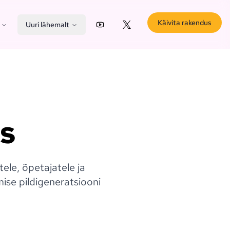
Käivita rakendus
Uuri lähemalt
YouTube
X (Twitter)
ks
ele, õpetajatele ja
gmise pildigeneratsiooni