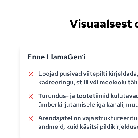
Visuaalsest 
Enne LlamaGen’i
Loojad pusivad viitepilti kirjeldada
kadreeringu, stiili või meeleolu tä
Turundus- ja tootetiimid kulutav
ümberkirjutamisele iga kanali, mude
Arendajatel on vaja struktureerit
andmeid, kuid käsitsi pildikirjeldu