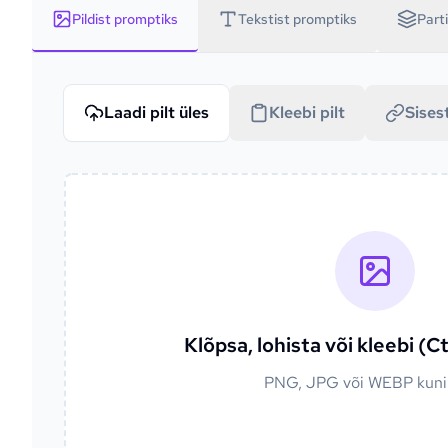
Pildist promptiks
Tekstist promptiks
Parti
Laadi pilt üles
Kleebi pilt
Sises
Klõpsa, lohista või kleebi (Ctr
PNG, JPG või WEBP kun