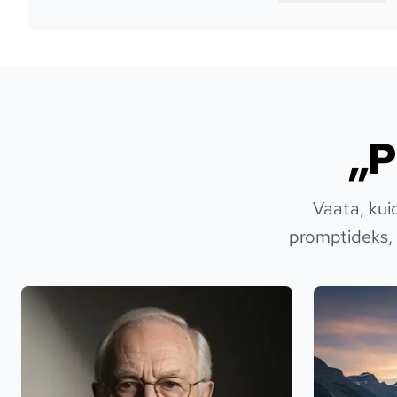
„P
Vaata, kui
promptideks, m