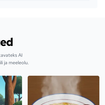
ted
tavateks AI
li ja meeleolu.