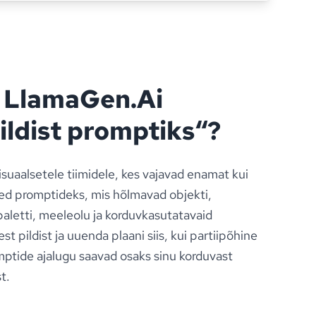
a LlamaGen.Ai
pildist promptiks“?
uaalsetele tiimidele, kes vajavad enamat kui
ited promptideks, mis hõlmavad objekti,
paletti, meeleolu ja korduvkasutatavaid
st pildist ja uuenda plaani siis, kui partiipõhine
omptide ajalugu saavad osaks sinu korduvast
t.