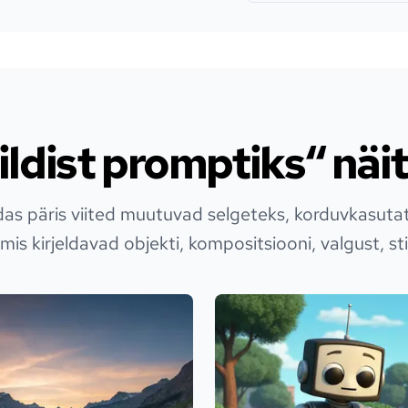
ildist promptiks“ näi
das päris viited muutuvad selgeteks, korduvkasuta
is kirjeldavad objekti, kompositsiooni, valgust, stii