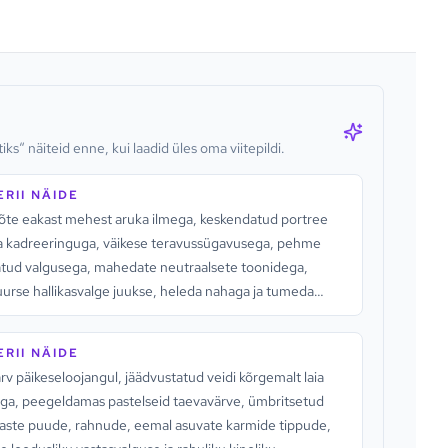
iks“ näiteid enne, kui laadid üles oma viitepildi.
RII NÄIDE
õte eakast mehest aruka ilmega, keskendatud portree
a kadreeringuga, väikese teravussügavusega, pehme
tud valgusega, mahedate neutraalsete toonidega,
uurse hallikasvalge juukse, heleda nahaga ja tumeda
aga, mis hoiab tähelepanu näol.
RII NÄIDE
rv päikeseloojangul, jäädvustatud veidi kõrgemalt laia
ga, peegeldamas pastelseid taevavärve, ümbritsetud
ljaste puude, rahnude, eemal asuvate karmide tippude,