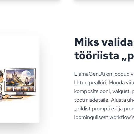
Miks valid
tööriista „
LlamaGen.Ai on loodud vis
lihtne pealkiri. Muuda vi
kompositsiooni, valgust, 
tootmisdetaile. Alusta ühe
„pildist promptiks“ ja pr
loomingulisest workflow’s