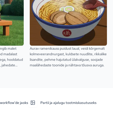
mängib malet
Aurav ramenikauss puidust laual, veidi kõrgemalt
ud madalast
kolmeveerandnurgast, kuldsete nuudlite, rikkalike
ega, hooldatud
lisandite, pehme hajutatud ülalvalguse, soojade
, jahedate
maalähedaste toonide ja nähtava tõusva auruga.
 taevaga.
 workflow’de jaoks
Partii ja ajalugu tootmiskasutuseks