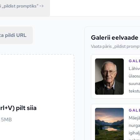
i „pildist promptiks“ ->
ta pildi URL
Galerii eelvaade
Vaata päris „pildist prompt
GALE
Lähiv
ülaos
suuna
tekst
taust
l+V) pilt siia
GALE
Mäejä
i 5MB
nurga
igiha