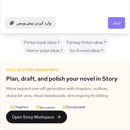
ایجاد
وارد کردن پیش‌نویس
Fiction book ideas
↑
Fantasy fiction ideas
↑
Horror script ideas
↑
Sci-fi novel ideas
↑
FULL AI STORY WORKSPACE
Plan, draft, and polish your novel in Story
Move beyond one-off generation with chapters, outlines,
character arcs, visual storyboards, and ongoing AI editing.
Storyboards
شخصیت‌ها
Chapters
Open Story Workspace