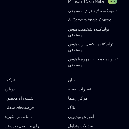
Minecraft Skin Maker
جدید
تولیدکننده استوری‌بورد هوش مصنوعی
تقسیم‌کننده لایه هوش مصنوعی
AI Screenplay Editor
AI Camera Angle Control
قالب استوری‌بورد رایگان
تولیدکننده شخصیت هوش
تولیدکننده فیلمنامه هوش مصنوعی
مصنوعی
Camera Angle Control
تولیدکننده پیکسل آرت هوش
مصنوعی
AI Background Generator
تغییر دهنده حالت چهره با هوش
AI Image Style Transfer
مصنوعی
AI Pose Generator
منابع
شرکت
تولیدکننده شخصیت هوش مصنوعی
تغییرات نسخه
درباره
طراحی شخصیت با هوش مصنوعی
مرکز راهنما
نقشه راه محصول
تولیدکننده انیمه با هوش مصنوعی
بلاگ
فرصت‌های شغلی
کارخانه کمیک هوش مصنوعی
نویسنده داستان هوش مصنوعی
آموزش ویدیویی
با ما تماس بگیرید
ساخت کتاب داستان کودکانه
سؤالات متداول
برای ما ایمیل بفرستید
گردش‌کارهای تولیدی