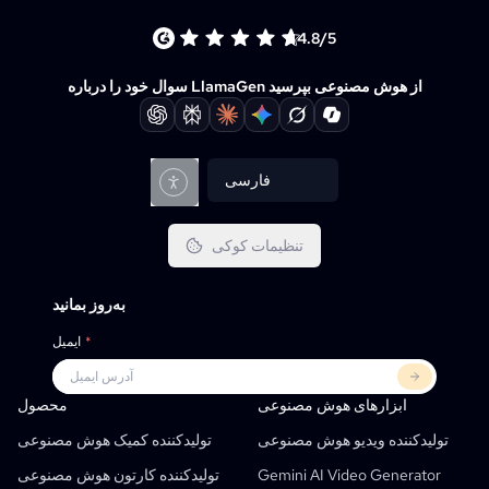
4.8/5
سوال خود را درباره LlamaGen از هوش مصنوعی بپرسید
فارسی
تنظیمات کوکی
به‌روز بمانید
*
ایمیل
Llamagen برای
محصول
همکاران
کاربردها
ابزارهای هوش مصنوعی
محصول
APIهای کتاب کمیک
تولیدکننده رایگان کمیک استریپ با هوش مصنوعی
معلمان
OpenAI
تولیدکننده ویدیو هوش مصنوعی
تولیدکننده کمیک هوش مصنوعی
AI Children's Book Generator
دانش‌آموزان
متا
کمپین دیجیتال
Gemini AI Video Generator
تولیدکننده کارتون هوش مصنوعی