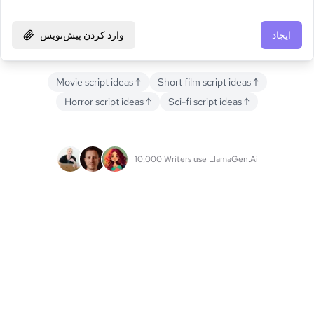
ایجاد
وارد کردن پیش‌نویس
Movie script ideas
↑
Short film script ideas
↑
Horror script ideas
↑
Sci-fi script ideas
↑
10,000 Writers use LlamaGen.Ai