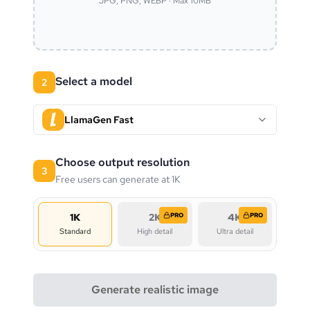
JPG, PNG, WEBP · Max 10MB
Select a model
2
LlamaGen Fast
Choose output resolution
3
Free users can generate at 1K
1K
2K
PRO
4K
PRO
Standard
High detail
Ultra detail
Generate realistic image